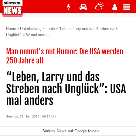
Home
>
Unterhaltung
>
Leute
>
“Leben, Larry und das Streben nach
Unglück”: USA mal anders
Man nimmt's mit Humor: Die USA werden
250 Jahre alt
“Leben, Larry und das
Streben nach Unglück”: USA
mal anders
Sonntag, 21. Juni 2026 | 06:10 Uhr
Südtirol News auf Google folgen