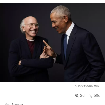
APA/APA/HBO Max
Schriftgröße
Von: importer