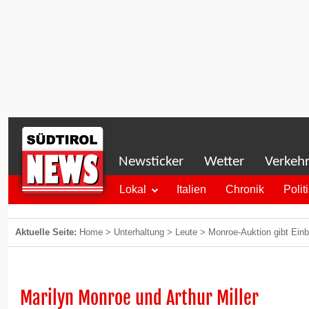
Newsticker
Wetter
Verkeh
Lokal
Italien
Chronik
Polit
Aktuelle Seite:
Home
>
Unterhaltung
>
Leute
>
Monroe-Auktion gibt Einbl
Marilyn Monroe und Arthur Miller