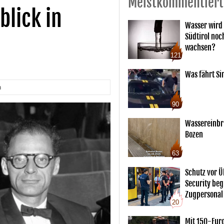
Meistkommentiert
blick in
Wasser wird 
Südtirol noc
wachsen?
121
Was fährt Si
n
90
Wassereinbr
Bozen
63
Schutz vor Ü
Security begl
Zugpersonal
20
Mit 150-Eur