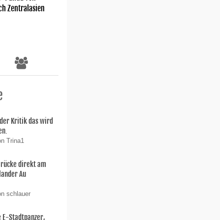
ch Zentralasien
e
der Kritik das wird
en.
on Trina1
Brücke direkt am
lander Au
on schlauer
e E-Stadtpanzer,