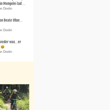
in Mongolei lad ...
on Doolin
on Beate Uhse...
on Doolin
 wieder was...er
.
on Doolin