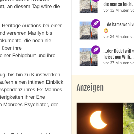
die man so leicht 
att, an diesem Tag wäre die
vor 32 Minuten v
...de hams wohl v
 Heritage Auctions bei einer
nd verehren Marilyn bis
vor 34 Minuten v
okumente, die noch nie
 über ihre
...der Dödel will
iner Fehlgeburt und ihre
heisst nun Willi..
vor 37 Minuten v
g, bis hin zu Kunstwerken,
äufern einen intimen Einblick
Anzeigen
rrespondenz ihres Ex-Mannes,
ierigkeiten ihrer Ehe
on Monroes Psychiater, der