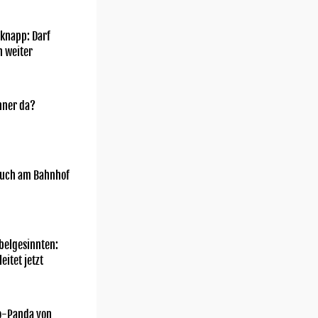
knapp: Darf
h weiter
nner da?
uch am Bahnhof
belgesinnten:
eitet jetzt
o-Panda von