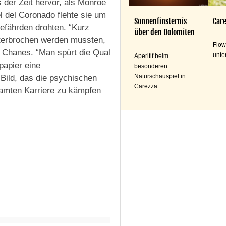
der Zeit hervor, als Monroe
l del Coronado flehte sie um
Sonnenfinsternis
Care
gefährden drohten. “Kurz
über den Dolomiten
nterbrochen werden mussten,
Flow
so Chanes. “Man spürt die Qual
unte
Aperitif beim
papier eine
besonderen
Naturschauspiel in
 Bild, das die psychischen
Carezza
samten Karriere zu kämpfen