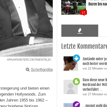
Bozen bis na
17
Letzte Kommentar
Zustände unter je
APA/APA/INTERCONTINENTALE/-
noch heiter werd
vor 22 Minuten v
Schriftgröße
Dass diese neue 
Nordrand der Mil
teigerung und bieten einen
vorbeiführt ...
n Legenden Hollywoods. Zum
vor 27 Minuten v
den Jahren 1955 bis 1962 –
...meinst wohl di
geschriebene Notizen,