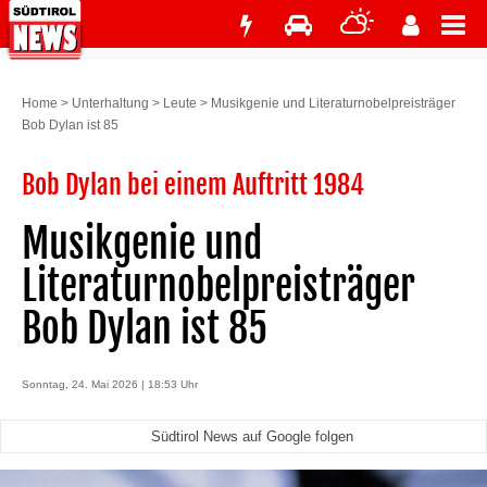
Home
>
Unterhaltung
>
Leute
>
Musikgenie und Literaturnobelpreisträger
Bob Dylan ist 85
Bob Dylan bei einem Auftritt 1984
Musikgenie und
Literaturnobelpreisträger
Bob Dylan ist 85
Sonntag, 24. Mai 2026 | 18:53 Uhr
Südtirol News auf Google folgen