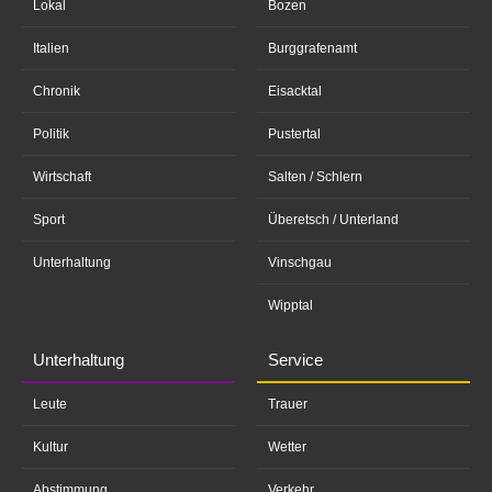
Lokal
Bozen
Italien
Burggrafenamt
Chronik
Eisacktal
Politik
Pustertal
Wirtschaft
Salten / Schlern
Sport
Überetsch / Unterland
Unterhaltung
Vinschgau
Wipptal
Unterhaltung
Service
Leute
Trauer
Kultur
Wetter
Abstimmung
Verkehr