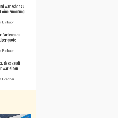
 und war schon zu
t eine Zumutung
 Einbuorli
er Parteien zu
 über guote
 Einbuorli
t, dass Saudi
or war einen
n Gredner