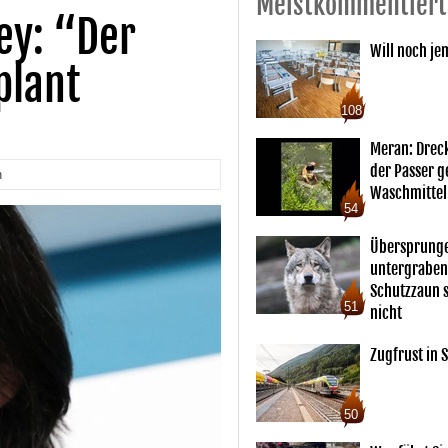
Meistkommentiert
ey: “Der
Will noch je
plant
108
Meran: Drec
der Passer 
n
Waschmittel
54
Übersprunge
untergraben
Schutzzaun s
51
nicht
Zugfrust in S
50