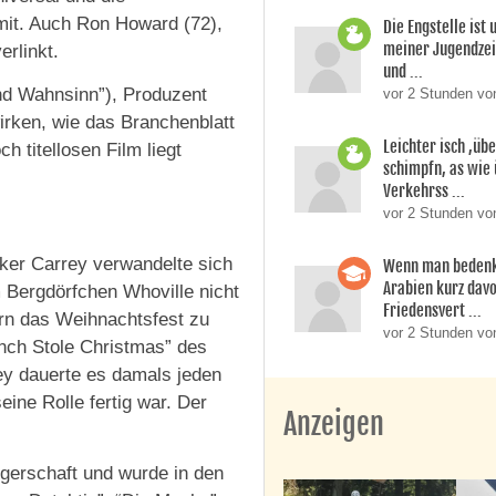
mit. Auch Ron Howard (72),
Die Engstelle ist
meiner Jugendzei
erlinkt.
und ...
nd Wahnsinn”), Produzent
vor 2 Stunden von
irken, wie das Branchenblatt
Leichter isch ,üb
h titellosen Film liegt
schimpfn, as wie
Verkehrss ...
vor 2 Stunden von
iker Carrey verwandelte sich
Wenn man bedenk
Arabien kurz dav
m Bergdörfchen Whoville nicht
Friedensvert ...
rn das Weihnachtsfest zu
vor 2 Stunden vo
nch Stole Christmas” des
ey dauerte es damals jeden
ine Rolle fertig war. Der
Anzeigen
gerschaft und wurde in den