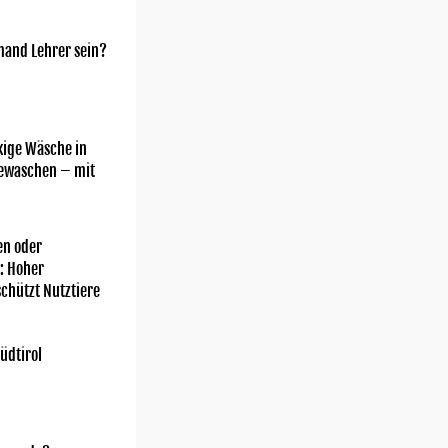
mand Lehrer sein?
kige Wäsche in
gewaschen – mit
n oder
: Hoher
chützt Nutztiere
üdtirol