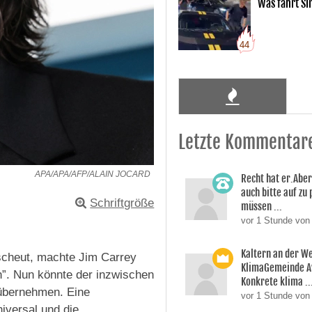
Was fährt Si
44
Letzte Kommentar
APA/APA/AFP/ALAIN JOCARD
Recht hat er.Aber
auch bitte auf zu
Schriftgröße
müssen ...
vor 1 Stunde vo
Kaltern an der W
scheut, machte Jim Carrey
KlimaGemeinde A
h”. Nun könnte der inzwischen
Konkrete klima ..
 übernehmen. Eine
vor 1 Stunde von
niversal und die