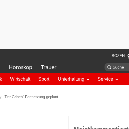
BOZEN
r
Horoskop
Trauer
ik
Wirtschaft
Sport
Unterhaltung
Service
y: “Der Grinch”-Fortsetzung geplant