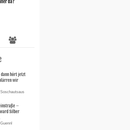
nner da?
e
 dann hört jetzt
 plärren wir
n Soschautsaus
einstraße –
ward Silber
.
 Guennl