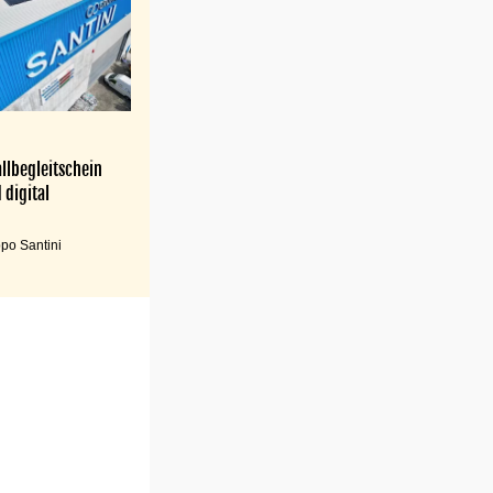
llbegleitschein
 digital
po Santini