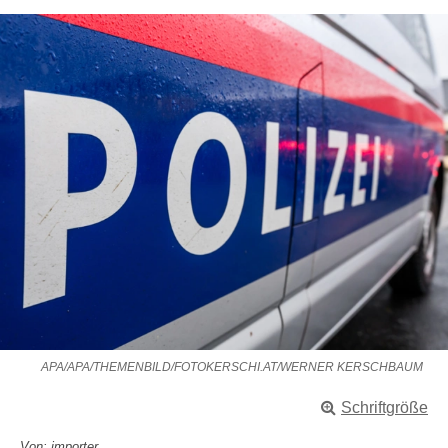
APA/APA/THEMENBILD/FOTOKERSCHI.AT/WERNER KERSCHBAUM
Schriftgröße
Von: importer