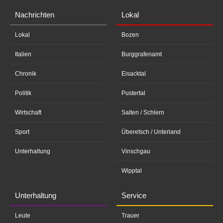
Nachrichten
Lokal
Lokal
Bozen
Italien
Burggrafenamt
Chronik
Eisacktal
Politik
Pustertal
Wirtschaft
Salten / Schlern
Sport
Überetsch / Unterland
Unterhaltung
Vinschgau
Wipptal
Unterhaltung
Service
Leute
Trauer