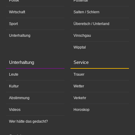
Politik
Pustertal
Wirtschaft
Salten / Schlern
Sport
Überetsch / Unterland
Unterhaltung
Vinschgau
Wipptal
Unterhaltung
Service
Leute
Trauer
Kultur
Wetter
Abstimmung
Verkehr
Videos
Horoskop
Wer hätte das gedacht?