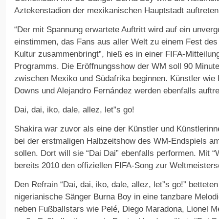
Aztekenstadion der mexikanischen Hauptstadt auftreten
“Der mit Spannung erwartete Auftritt wird auf ein unver
einstimmen, das Fans aus aller Welt zu einem Fest des
Kultur zusammenbringt”, hieß es in einer FIFA-Mitteilu
Programms. Die Eröffnungsshow der WM soll 90 Minuten
zwischen Mexiko und Südafrika beginnen. Künstler wie 
Downs und Alejandro Fernández werden ebenfalls auftre
Dai, dai, iko, dale, allez, let”s go!
Shakira war zuvor als eine der Künstler und Künstlerin
bei der erstmaligen Halbzeitshow des WM-Endspiels am 
sollen. Dort will sie “Dai Dai” ebenfalls performen. Mit
bereits 2010 den offiziellen FIFA-Song zur Weltmeistersc
Den Refrain “Dai, dai, iko, dale, allez, let”s go!” bettet
nigerianische Sänger Burna Boy in eine tanzbare Melod
neben Fußballstars wie Pelé, Diego Maradona, Lionel 