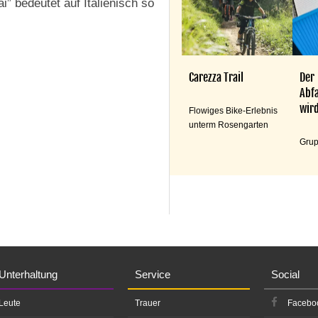
” bedeutet auf Italienisch so
Carezza Trail
Der
Abfa
wird
Flowiges Bike-Erlebnis
unterm Rosengarten
Grup
Unterhaltung
Service
Social
Leute
Trauer
Facebo