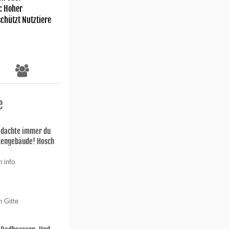
: Hoher
chützt Nutztiere
e
h dachte immer du
stengebäude! Hosch
 info
n Gitte