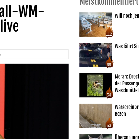
Meistkommentiert
ball-WM-
Will noch je
live
112
Was fährt Si
n
69
Meran: Drec
der Passer 
Waschmittel
54
Wassereinbr
Bozen
53
Übersprunge