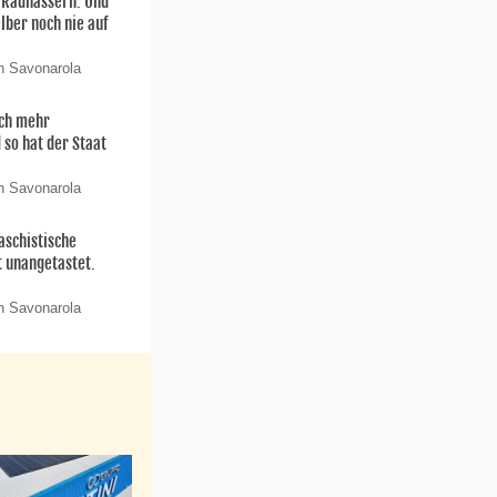
n Radhassern. Und
elber noch nie auf
n Savonarola
och mehr
 so hat der Staat
n Savonarola
aschistische
t unangetastet.
n Savonarola