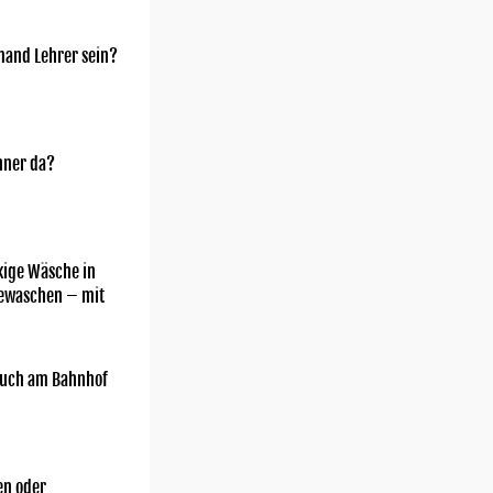
mand Lehrer sein?
nner da?
kige Wäsche in
gewaschen – mit
uch am Bahnhof
n oder