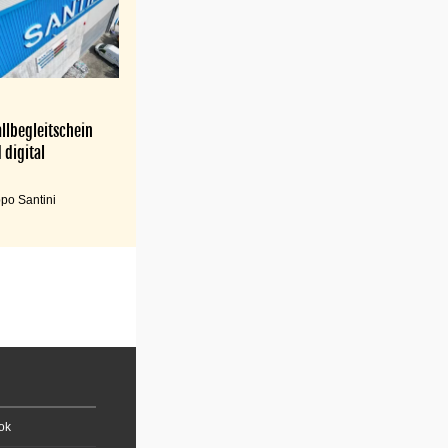
llbegleitschein
 digital
po Santini
ok