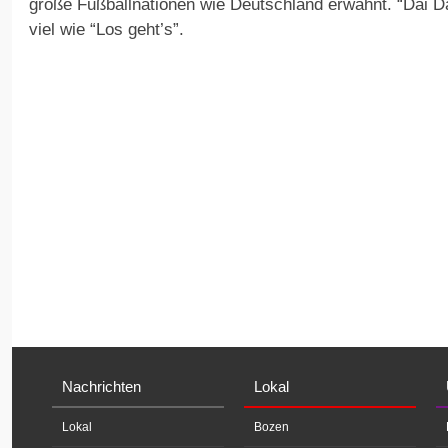
große Fußballnationen wie Deutschland erwähnt. “Dai Dai
viel wie “Los geht’s”.
Nachrichten
Lokal
Lokal
Bozen