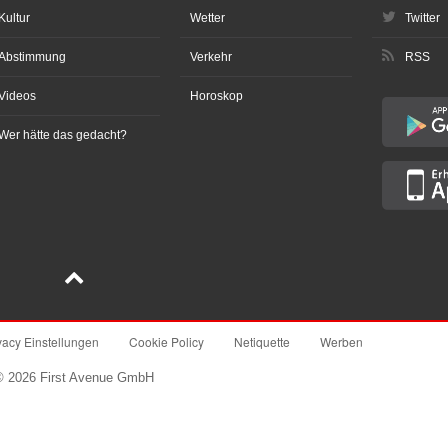
Kultur
Wetter
Twitter
Abstimmung
Verkehr
RSS
Videos
Horoskop
Wer hätte das gedacht?
vacy Einstellungen
Cookie Policy
Netiquette
Werben
© 2026 First Avenue GmbH