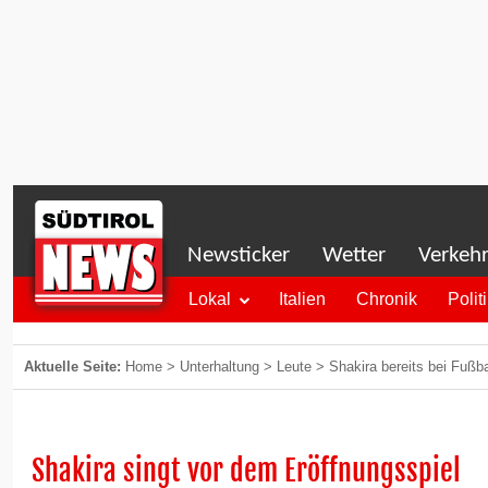
Newsticker
Wetter
Verkeh
Lokal
Italien
Chronik
Polit
Aktuelle Seite:
Home
>
Unterhaltung
>
Leute
>
Shakira bereits bei Fußba
Shakira singt vor dem Eröffnungsspiel