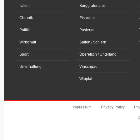
Italien
Burggrafenamt
Chronik
Eisacktal
Politik
Pustertal
Wirtschaft
Salten / Schlern
Sport
Überetsch / Unterland
Unterhaltung
Vinschgau
Wipptal
Impressum
Privacy Policy
Pri