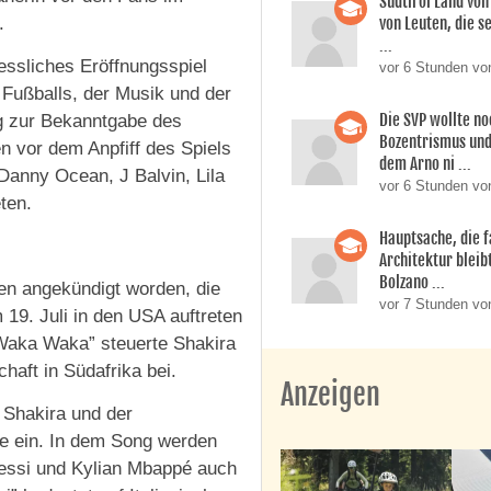
Südtirol Land vo
von Leuten, die s
.
...
gessliches Eröffnungsspiel
vor 6 Stunden vo
 Fußballs, der Musik und der
Die SVP wollte n
ng zur Bekanntgabe des
Bozentrismus und
 vor dem Anpfiff des Spiels
dem Arno ni ...
Danny Ocean, J Balvin, Lila
vor 6 Stunden vo
ten.
Hauptsache, die f
Architektur bleib
Bolzano ...
nen angekündigt worden, die
vor 7 Stunden vo
19. Juli in den USA auftreten
 “Waka Waka” steuerte Shakira
haft in Südafrika bei.
Anzeigen
en Shakira und der
ie ein. In dem Song werden
Messi und Kylian Mbappé auch