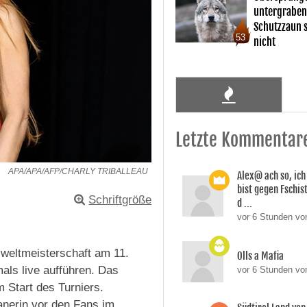
untergraben
Schutzzaun s
53
nicht
Letzte Kommentar
APA/APA/AFP/CHARLY TRIBALLEAU
Alex@ ach so, ic
bist gegen Fschi
Schriftgröße
d ...
vor 6 Stunden von
lweltmeisterschaft am 11.
Olls a Mafia
mals live aufführen. Das
vor 6 Stunden vo
 Start des Turniers.
nerin vor den Fans im