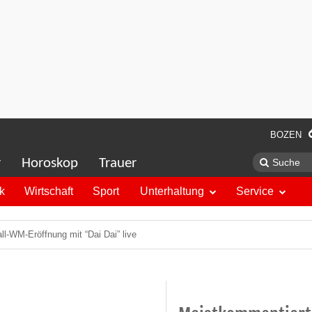
BOZEN
r
Horoskop
Trauer
ik
Wirtschaft
Sport
Unterhaltung
Service
ll-WM-Eröffnung mit “Dai Dai” live