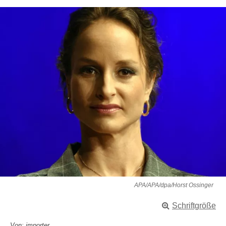
APA/APA/dpa/Horst Ossinger
Schriftgröße
Von: importer