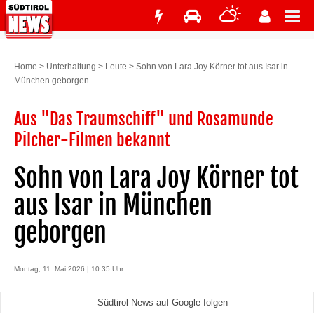
Home
>
Unterhaltung
>
Leute
>
Sohn von Lara Joy Körner tot aus Isar in
München geborgen
Aus "Das Traumschiff" und Rosamunde
Pilcher-Filmen bekannt
Sohn von Lara Joy Körner tot
aus Isar in München
geborgen
Montag, 11. Mai 2026 | 10:35 Uhr
Südtirol News auf Google folgen