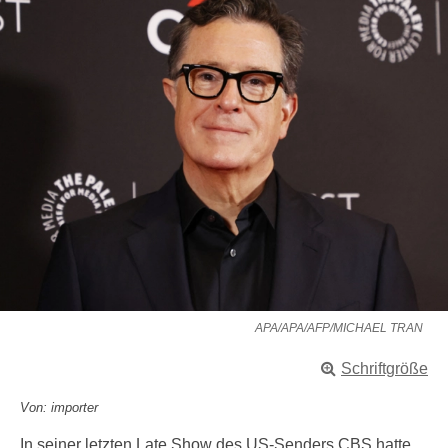
APA/APA/AFP/MICHAEL TRAN
Schriftgröße
Von: importer
In seiner letzten Late Show des US-Senders CBS hatte