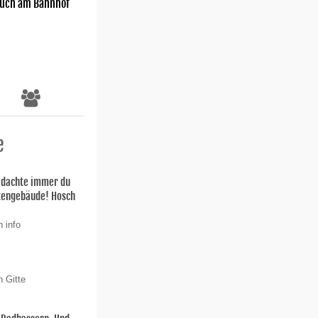
uch am Bahnhof
e
h dachte immer du
stengebäude! Hosch
 info
n Gitte