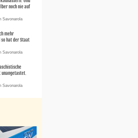
n Radhassern. Und
elber noch nie auf
n Savonarola
och mehr
 so hat der Staat
n Savonarola
aschistische
t unangetastet.
n Savonarola