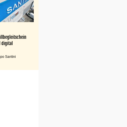
llbegleitschein
 digital
po Santini