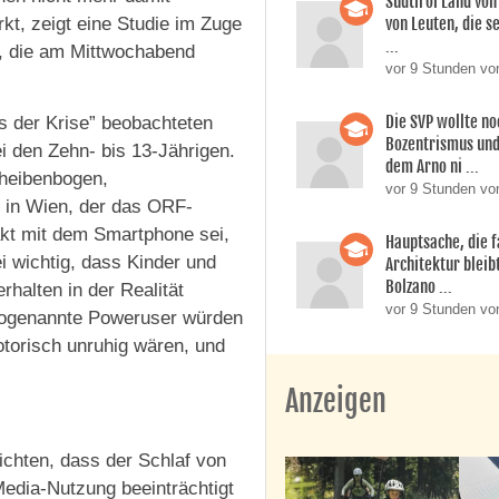
Südtirol Land vo
von Leuten, die s
kt, zeigt eine Studie im Zuge
...
 die am Mittwochabend
vor 9 Stunden vo
Die SVP wollte n
s der Krise” beobachteten
Bozentrismus und
i den Zehn- bis 13-Jährigen.
dem Arno ni ...
cheibenbogen,
vor 9 Stunden vo
t in Wien, der das ORF-
takt mit dem Smartphone sei,
Hauptsache, die f
i wichtig, dass Kinder und
Architektur bleib
Bolzano ...
alten in der Realität
vor 9 Stunden vo
 Sogenannte Poweruser würden
torisch unruhig wären, und
Anzeigen
ichten, dass der Schlaf von
Media-Nutzung beeinträchtigt