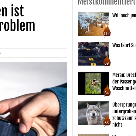
Meistkommentiert
n ist
Will noch je
roblem
112
Was fährt Si
n
69
Meran: Drec
der Passer 
Waschmittel
54
Übersprunge
untergraben
Schutzzaun s
53
nicht