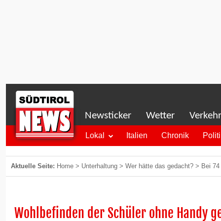
Newsticker
Wetter
Verkeh
Lokal
Italien
Chronik
Polit
Aktuelle Seite:
Home
>
Unterhaltung
>
Wer hätte das gedacht?
>
Bei 74
Wohlbefinden der Schüler ohne Handy ge