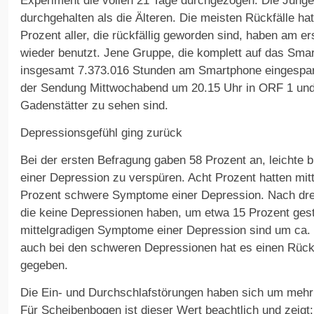
Experiment die vollen 21 Tage durchgezogen. Die Jüng
durchgehalten als die Älteren. Die meisten Rückfälle ha
Prozent aller, die rückfällig geworden sind, haben am e
wieder benutzt. Jene Gruppe, die komplett auf das Smar
insgesamt 7.373.016 Stunden am Smartphone eingespart,
der Sendung Mittwochabend um 20.15 Uhr in ORF 1 und
Gadenstätter zu sehen sind.
Depressionsgefühl ging zurück
Bei der ersten Befragung gaben 58 Prozent an, leichte 
einer Depression zu verspüren. Acht Prozent hatten mit
Prozent schwere Symptome einer Depression. Nach drei 
die keine Depressionen haben, um etwa 15 Prozent gesti
mittelgradigen Symptome einer Depression sind um ca.
auch bei den schweren Depressionen hat es einen Rück
gegeben.
Die Ein- und Durchschlafstörungen haben sich um mehr 
Für Scheibenbogen ist dieser Wert beachtlich und zeigt