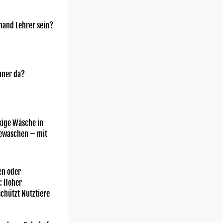
mand Lehrer sein?
nner da?
kige Wäsche in
gewaschen – mit
n oder
: Hoher
chützt Nutztiere