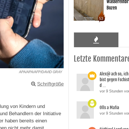
Wassereinbr
Bozen
53
Letzte Kommentar
APA/APA/AFP/DAVID GRAY
Alex@ ach so, ic
bist gegen Fschi
Schriftgröße
d ...
vor 9 Stunden von
lung von Kindern und
Olls a Mafia
nd Behandlern der Initiative
vor 9 Stunden vo
er haben bereits einen
en nicht mehr damit