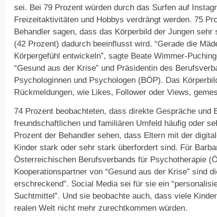
sei. Bei 79 Prozent würden durch das Surfen auf Instag
Freizeitaktivitäten und Hobbys verdrängt werden. 75 Pr
Behandler sagen, dass das Körperbild der Jungen sehr s
(42 Prozent) dadurch beeinflusst wird. “Gerade die Mäd
Körpergefühl entwickeln”, sagte Beate Wimmer-Puchinge
“Gesund aus der Krise” und Präsidentin des Berufsverb
Psychologinnen und Psychologen (BÖP). Das Körperbild 
Rückmeldungen, wie Likes, Follower oder Views, geme
74 Prozent beobachteten, dass direkte Gespräche und
freundschaftlichen und familiären Umfeld häufig oder s
Prozent der Behandler sehen, dass Eltern mit der digita
Kinder stark oder sehr stark überfordert sind. Für Barba
Österreichischen Berufsverbands für Psychotherapie 
Kooperationspartner von “Gesund aus der Krise” sind d
erschreckend”. Social Media sei für sie ein “personalisi
Suchtmittel”. Und sie beobachte auch, dass viele Kinder
realen Welt nicht mehr zurechtkommen würden.