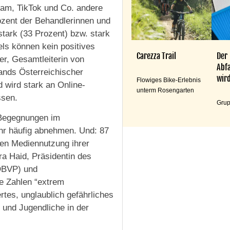
ram, TikTok und Co. andere
ozent der Behandlerinnen und
tark (33 Prozent) bzw. stark
els können kein positives
Carezza Trail
Der
r, Gesamtleiterin von
Abfa
ands Österreichischer
wird
Flowiges Bike-Erlebnis
wird stark an Online-
unterm Rosengarten
ssen.
Grup
 Begegnungen im
ehr häufig abnehmen. Und: 87
len Mediennutzung ihrer
ra Haid, Präsidentin des
(ÖBVP) und
ie Zahlen “extrem
ertes, unglaublich gefährliches
 und Jugendliche in der