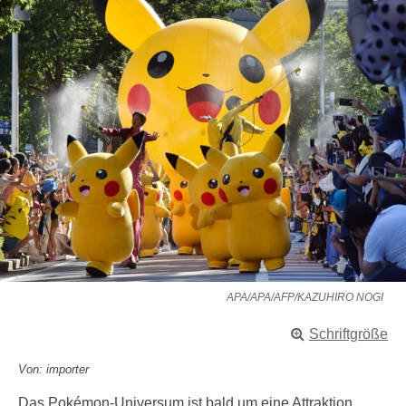
APA/APA/AFP/KAZUHIRO NOGI
Schriftgröße
Von: importer
Das Pokémon-Universum ist bald um eine Attraktion