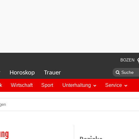
BOZEN
r
Horoskop
Trauer
ik
Wirtschaft
Sport
Unterhaltung
Service
ugen
ung