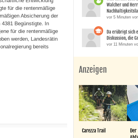
schaftliche Entwicklung
Walcher und Her
te für die rentenmäßige
Nachhaltigkeitsla
enmäßigen Absicherung der
vor 5 Minuten vo
 4381 Begünstigte. In
jene für die rentenmäßige
Da erübrigt sich e
Diskussion, die Gr
hoben werden, Landesrätin
vor 11 Minuten vo
onalregierung bereits
Anzeigen
Carezza Trail
Der
Abfa