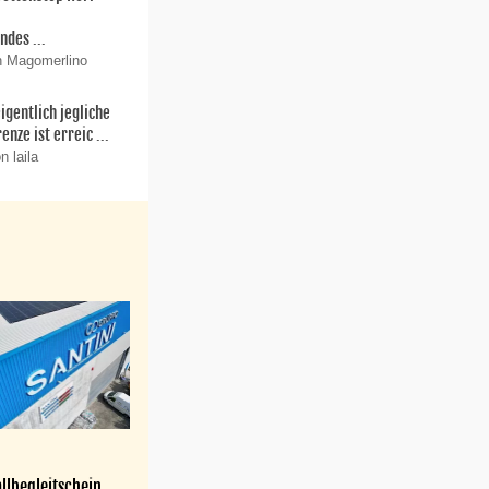
r
ndes ...
n Magomerlino
igentlich jegliche
enze ist erreic ...
n laila
llbegleitschein