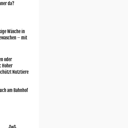
nner da?
kige Wäsche in
gewaschen – mit
n oder
: Hoher
chützt Nutztiere
uch am Bahnhof