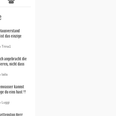
e
 Hausverstand
ist das einzige
n Trina1
uch angebracht die
ieren, nicht dass
 laila
enwasser kannst
ge du eins hast !!
n Luggi
Bettenstop Herr