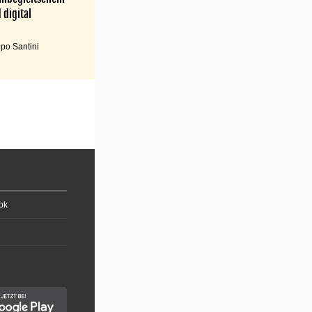
 digital
po Santini
ok