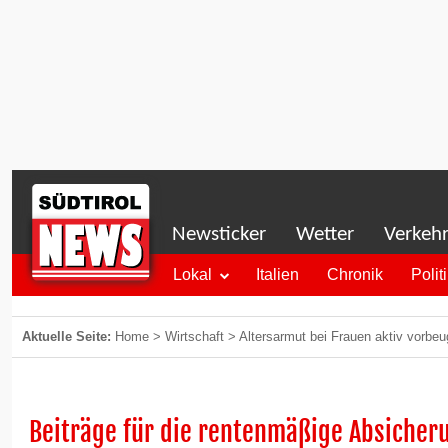
Newsticker
Wetter
Verkeh
Lokal
Italien
Chronik
Polit
Aktuelle Seite:
Home
>
Wirtschaft
>
Altersarmut bei Frauen aktiv vorbe
Beiträge für die rentenmäßige Absicher