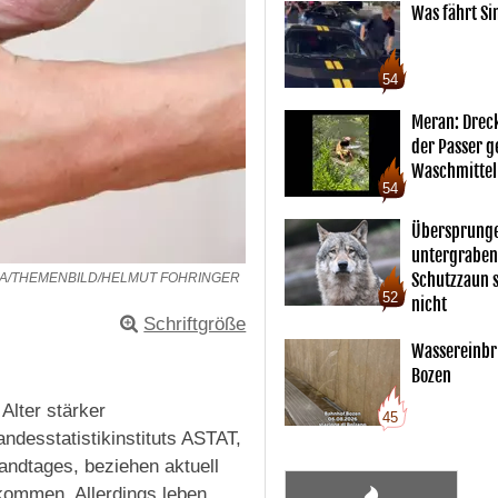
Was fährt Si
54
Meran: Drec
der Passer 
Waschmittel
54
Übersprunge
untergraben
Schutzzaun s
PA/THEMENBILD/HELMUT FOHRINGER
52
nicht
Schriftgröße
Wassereinbr
Bozen
Alter stärker
45
ndesstatistikinstituts ASTAT,
andtages, beziehen aktuell
kommen. Allerdings leben