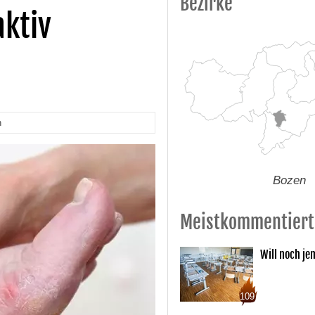
Bezirke
aktiv
n
Bozen
Meistkommentiert
Will noch je
109