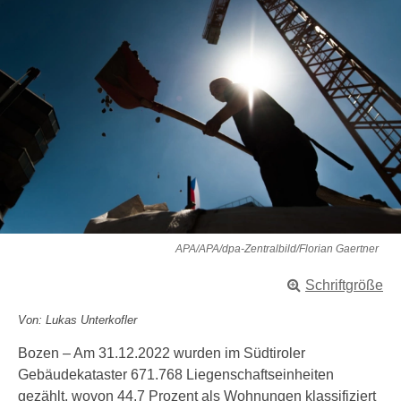
APA/APA/dpa-Zentralbild/Florian Gaertner
Schriftgröße
Von: Lukas Unterkofler
Bozen – Am 31.12.2022 wurden im Südtiroler
Gebäudekataster 671.768 Liegenschaftseinheiten
gezählt, wovon 44,7 Prozent als Wohnungen klassifiziert