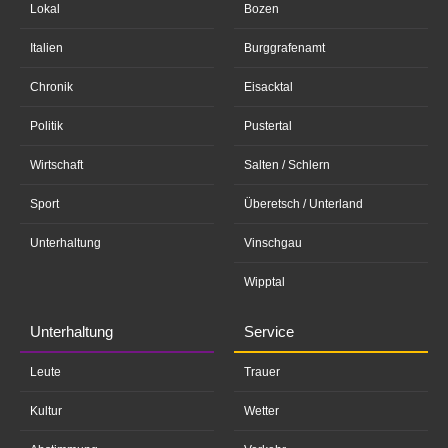
Lokal
Bozen
Italien
Burggrafenamt
Chronik
Eisacktal
Politik
Pustertal
Wirtschaft
Salten / Schlern
Sport
Überetsch / Unterland
Unterhaltung
Vinschgau
Wipptal
Unterhaltung
Service
Leute
Trauer
Kultur
Wetter