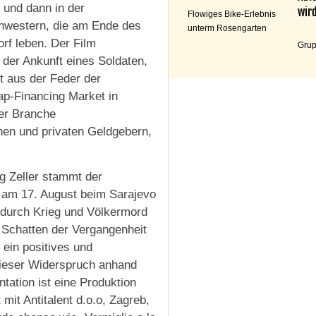
 und dann in der
wird
Flowiges Bike-Erlebnis
chwestern, die am Ende des
unterm Rosengarten
orf leben. Der Film
Grup
der Ankunft eines Soldaten,
t aus der Feder der
ap-Financing Market in
der Branche
hen und privaten Geldgebern,
g Zeller stammt der
 am 17. August beim Sarajevo
e durch Krieg und Völkermord
n Schatten der Vergangenheit
 ein positives und
 dieser Widerspruch anhand
tion ist eine Produktion
it Antitalent d.o.o, Zagreb,