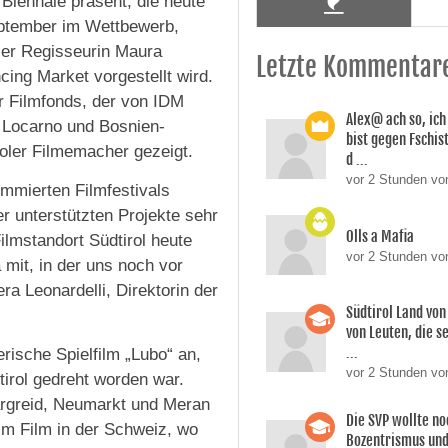
 Biennale präsent, die heute
 September im Wettbewerb,
ler Regisseurin Maura
Letzte Kommentar
ing Market vorgestellt wird.
r Filmfonds, der von IDM
Alex@ ach so, ic
n Locarno und Bosnien-
bist gegen Fschi
oler Filmemacher gezeigt.
d ...
vor 2 Stunden von
ommierten Filmfestivals
er unterstützten Projekte sehr
Olls a Mafia
ilmstandort Südtirol heute
vor 2 Stunden vo
a mit, in der uns noch vor
ra Leonardelli, Direktorin der
Südtirol Land vo
von Leuten, die s
...
rische Spielfilm „Lubo“ an,
vor 2 Stunden vo
irol gedreht worden war.
Margreid, Neumarkt und Meran
Die SVP wollte n
 im Film in der Schweiz, wo
Bozentrismus und