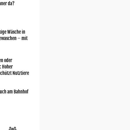
nner da?
kige Wäsche in
gewaschen – mit
n oder
: Hoher
chützt Nutztiere
uch am Bahnhof