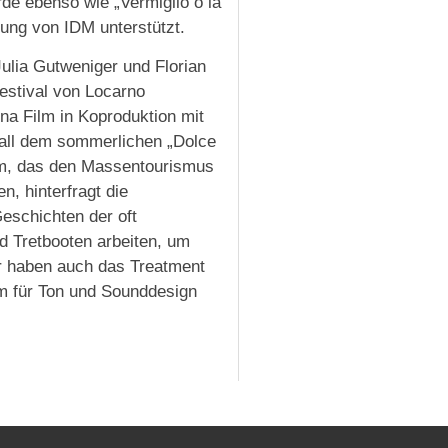
de ebenso wie „Vermiglio o la
tung von IDM unterstützt.
ulia Gutweniger und Florian
festival von Locarno
ina Film in Koproduktion mit
r all dem sommerlichen „Dolce
stem, das den Massentourismus
n, hinterfragt die
eschichten der oft
 Tretbooten arbeiten, um
r haben auch das Treatment
em für Ton und Sounddesign