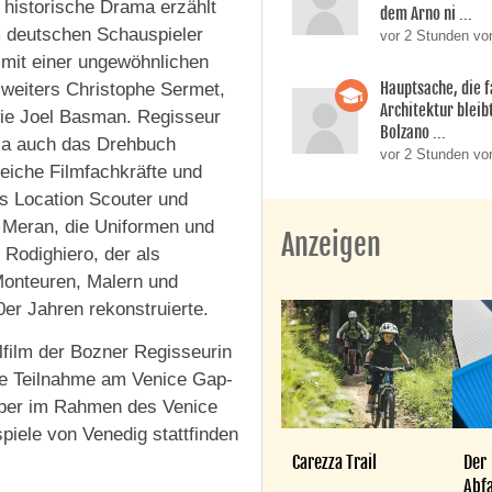
s historische Drama erzählt
dem Arno ni ...
 deutschen Schauspieler
vor 2 Stunden vo
 mit einer ungewöhnlichen
Hauptsache, die f
 weiters Christophe Sermet,
Architektur bleib
wie Joel Basman. Regisseur
Bolzano ...
alla auch das Drehbuch
vor 2 Stunden vo
eiche Filmfachkräfte und
ls Location Scouter und
s Meran, die Uniformen und
Anzeigen
 Rodighiero, der als
onteuren, Malern und
er Jahren rekonstruierte.
lfilm der Bozner Regisseurin
die Teilnahme am Venice Gap-
mber im Rahmen des Venice
piele von Venedig stattfinden
Carezza Trail
Der
Abfa