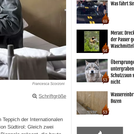
Was fährt Si
69
Meran: Drec
der Passer 
Waschmittel
54
Übersprunge
untergraben
Schutzzaun s
53
nicht
Francesca Scorzoni
Wassereinbr
Schriftgröße
Bozen
53
n Teppich der Internationalen
ion Südtirol: Gleich zwei