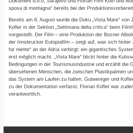
Dokument d.o.o, Sarajevo und Florian Film Köln und wur
sposa di montagna“ bereits bei der Produktionsvorberei
Bereits am 8. August wurde die Doku „Vista Mare“ von J
Kofler in der Sektion „Settimana della critica“ beim Film
vorgestellt. Der Film – eine Produktion der Bozner Albol
der Innsbrucker Eutopiafilm – zeigt auf, was sich hinte
far niente“ an der Adria verbirgt: ein gigantisches Sy
erst möglich macht. „Vista Mare“ blickt hinter die Kulisse
Bedingungen in der Tourismusindustrie und erzählt die G
übersehenen Menschen, die zwischen Plastikpalmen und
das System am Laufen zu halten. Gutweniger und Kofle
zu der Dokumentation verfasst, Florian Kofler war zud
verantwortlich.