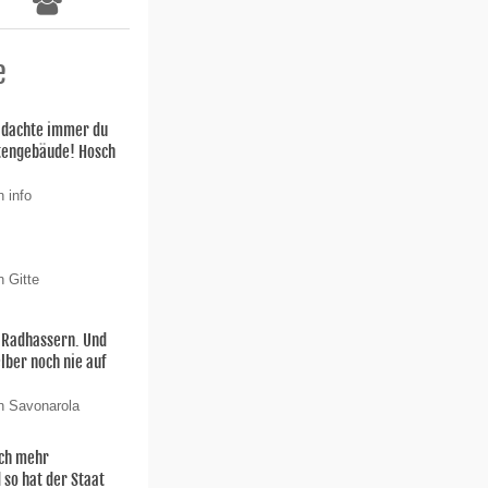
e
h dachte immer du
stengebäude! Hosch
 info
n Gitte
n Radhassern. Und
elber noch nie auf
n Savonarola
och mehr
 so hat der Staat