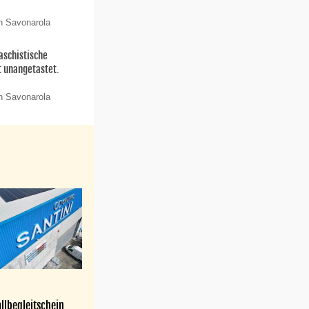
n Savonarola
aschistische
t unangetastet.
n Savonarola
llbegleitschein