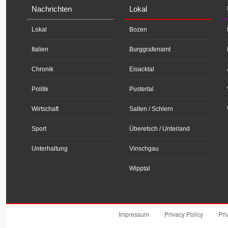
Nachrichten
Lokal
Lokal
Bozen
Italien
Burggrafenamt
Chronik
Eisacktal
Politik
Pustertal
Wirtschaft
Salten / Schlern
Sport
Überetsch / Unterland
Unterhaltung
Vinschgau
Wipptal
Impressum
Privacy Policy
Pri