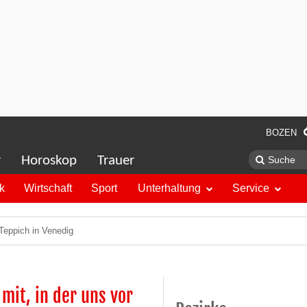
BOZEN
r
Horoskop
Trauer
ik
Wirtschaft
Sport
Unterhaltung
Service
 Teppich in Venedig
 mit, in der uns vor