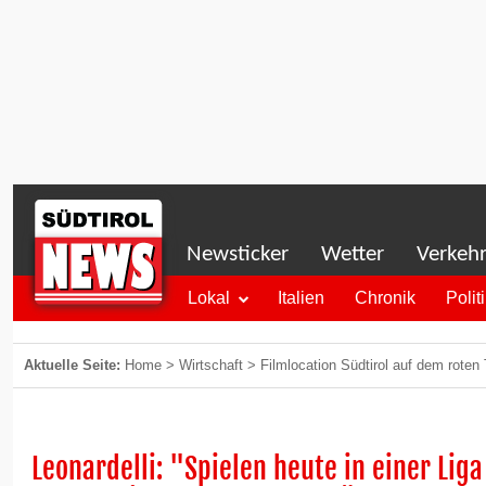
Newsticker
Wetter
Verkeh
Lokal
Italien
Chronik
Polit
Aktuelle Seite:
Home
>
Wirtschaft
>
Filmlocation Südtirol auf dem roten
Leonardelli: "Spielen heute in einer Liga