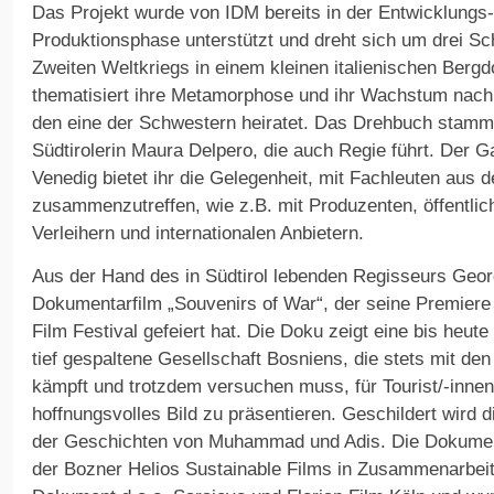
Das Projekt wurde von IDM bereits in der Entwicklungs-
Produktionsphase unterstützt und dreht sich um drei S
Zweiten Weltkriegs in einem kleinen italienischen Bergd
thematisiert ihre Metamorphose und ihr Wachstum nach 
den eine der Schwestern heiratet. Das Drehbuch stamm
Südtirolerin Maura Delpero, die auch Regie führt. Der G
Venedig bietet ihr die Gelegenheit, mit Fachleuten aus 
zusammenzutreffen, wie z.B. mit Produzenten, öffentlic
Verleihern und internationalen Anbietern.
Aus der Hand des in Südtirol lebenden Regisseurs Geor
Dokumentarfilm „Souvenirs of War“, der seine Premiere
Film Festival gefeiert hat. Die Doku zeigt eine bis heut
tief gespaltene Gesellschaft Bosniens, die stets mit de
kämpft und trotzdem versuchen muss, für Tourist/-innen
hoffnungsvolles Bild zu präsentieren. Geschildert wird
der Geschichten von Muhammad und Adis. Die Dokumenta
der Bozner Helios Sustainable Films in Zusammenarbeit m