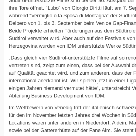
Südtirol-unterstützte Filme sind bei der 80. Ausgabe der
ihre Tore öffnet. “Lubo” von Giorgio Diritti läuft am 7.
während “Vermiglio o la Sposa di Montagna” der Südtiro
Delpero von 1. bis 3. September beim Venice Gap-Financ
Beide Projekte erhielten Förderungen aus dem Südtirole
Südtirol verwaltet wird. Aber auch auf den Festivals vo
Herzegovina wurden von IDM unterstützte Werke Südtir
„Dass gleich vier Südtirol-unterstützte Filme auf so ren
vertreten sind, zeigt zum einen, dass bei der Auswahl d
auf Qualität geachtet wird, und zum anderen, dass der F
international anerkannt ist. Wir spielen jetzt in einer Lig
einigen Jahren niemand vermutet hätte“, unterstreicht Ve
Abteilung Business Development von IDM.
Im Wettbewerb von Venedig tritt der italienisch-schweize
für den im November letzten Jahres drei Wochen in Südt
Locations waren unter anderen in Niederdorf, Aldein, 
sowie bei der Gattererhütte auf der Fane Alm. Sie steht