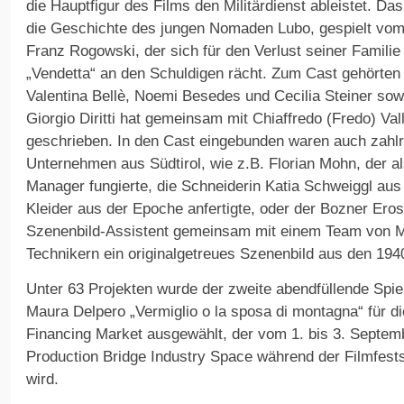
die Hauptfigur des Films den Militärdienst ableistet. Da
die Geschichte des jungen Nomaden Lubo, gespielt vom
Franz Rogowski, der sich für den Verlust seiner Familie
„Vendetta“ an den Schuldigen rächt. Zum Cast gehörten
Valentina Bellè, Noemi Besedes und Cecilia Steiner so
Giorgio Diritti hat gemeinsam mit Chiaffredo (Fredo) V
geschrieben. In den Cast eingebunden waren auch zahlr
Unternehmen aus Südtirol, wie z.B. Florian Mohn, der a
Manager fungierte, die Schneiderin Katia Schweiggl au
Kleider aus der Epoche anfertigte, oder der Bozner Eros
Szenenbild-Assistent gemeinsam mit einem Team von M
Technikern ein originalgetreues Szenenbild aus den 1940
Unter 63 Projekten wurde der zweite abendfüllende Spie
Maura Delpero „Vermiglio o la sposa di montagna“ für 
Financing Market ausgewählt, der vom 1. bis 3. Septe
Production Bridge Industry Space während der Filmfests
wird.