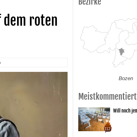
Bezirke
f dem roten
n
Bozen
Meistkommentiert
Will noch je
112