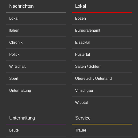
Nachrichten
Lokal
Lokal
Bozen
Italien
Burggrafenamt
Chronik
Eisacktal
Politik
Pustertal
Wirtschaft
Salten / Schlern
Sport
Überetsch / Unterland
Unterhaltung
Vinschgau
Wipptal
Unterhaltung
Service
Leute
Trauer