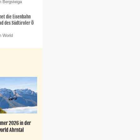
n Bergsteiga
net die Eisenbahn
ad des Südtiroler Ö
n World
mer 2026 in der
orld Ahrntal