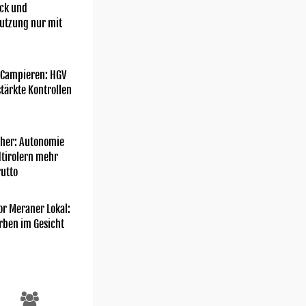
ick und
utzung nur mit
 Campieren: HGV
tärkte Kontrollen
her: Autonomie
dtirolern mehr
utto
or Meraner Lokal:
rben im Gesicht