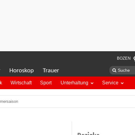
BOZEN
r
Horoskop
Trauer
ik
Wirtschaft
Sport
Unterhaltung
Service
ommersaison