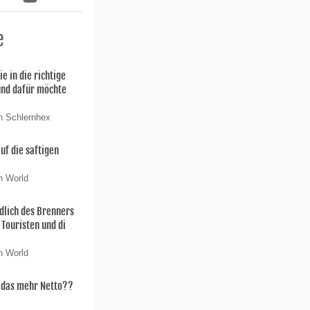
e
ie in die richtige
und dafür möchte
n Schlernhex
uf die saftigen
n World
dlich des Brenners
 Touristen und di
n World
t das mehr Netto??