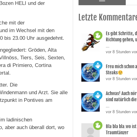
 Bozen HELI und der
Letzte Kommentar
che mit der
t und im Wechsel mit den
Es gibt Schritte, d
0 bis 23.00 Uhr ausgedehnt.
Richtung gehen, 
...
gegliedert: Gröden, Alta
vor 8 Stunden vo
illnöss, Tiers, Seis, Sexten,
ra di Primiero, Cortina
Freu mich schon a
Steaks
rtal.
vor 8 Stunden vo
ter. Die
indenmann und Arzt. Sie alle
Achwas! Auch nör
sind natürlich die
ützpunkt in Pontives am
...
vor 8 Stunden vo
im ladinischen
Bla bla bla.wo is
, aber auch überall dort, wo
Traumtänzer