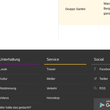
Wand
Berg
Gruppo Santini
ganz
Unterhaltung
Service
Social
Leute
Trauer
Facebo
Kultur
Wetter
Twitter
Abstimmung
Verkehr
RSS
Videos
Horoskop
Wer hätte das gedacht?