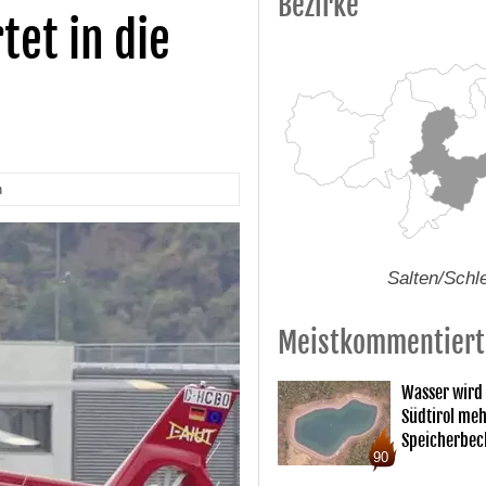
Bezirke
tet in die
n
Salten/Schl
Meistkommentiert
Wasser wird
Südtirol me
Speicherbec
90