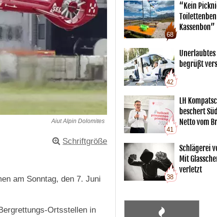
“Kein Pickn
Toilettenben
Kassenbon”
68
Unerlaubtes
begrüßt vers
42
LH Kompatsc
beschert Sü
Netto vom Br
Aiut Alpin Dolomites
41
Schriftgröße
Schlägerei v
Mit Glassche
verletzt
38
men am Sonntag, den 7. Juni
Bergrettungs-Ortsstellen in