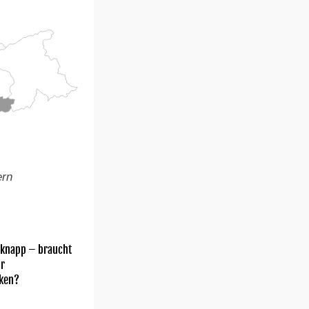
ern
 knapp – braucht
hr
ken?