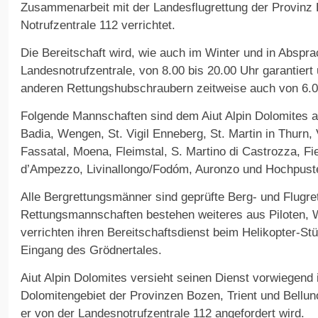
Zusammenarbeit mit der Landesflugrettung der Provinz
Notrufzentrale 112 verrichtet.
Die Bereitschaft wird, wie auch im Winter und in Abspra
Landesnotrufzentrale, von 8.00 bis 20.00 Uhr garantier
anderen Rettungshubschraubern zeitweise auch von 6.0
Folgende Mannschaften sind dem Aiut Alpin Dolomites an
Badia, Wengen, St. Vigil Enneberg, St. Martin in Thurn, V
Fassatal, Moena, Fleimstal, S. Martino di Castrozza, Fie
d’Ampezzo, Livinallongo/Fodóm, Auronzo und Hochpuste
Alle Bergrettungsmänner sind geprüfte Berg- und Flugret
Rettungsmannschaften bestehen weiteres aus Piloten, W
verrichten ihren Bereitschaftsdienst beim Helikopter-St
Eingang des Grödnertales.
Aiut Alpin Dolomites versieht seinen Dienst vorwiegend 
Dolomitengebiet der Provinzen Bozen, Trient und Belluno
er von der Landesnotrufzentrale 112 angefordert wird.