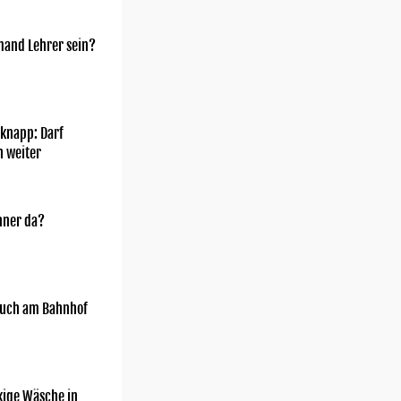
mand Lehrer sein?
knapp: Darf
h weiter
nner da?
uch am Bahnhof
kige Wäsche in