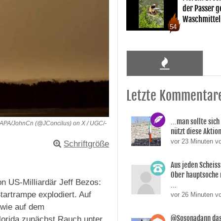
der Passer 
Waschmittel
54
Letzte Kommentar
...man sollte sic
APA/JohnCn (@JConcilus) on X / UGC/-
nützt diese Aktion
vor 23 Minuten v
Schriftgröße
Aus jeden Scheis
Ober hauptsoche m
 US-Milliardär Jeff Bezos:
...
tartrampe explodiert. Auf
vor 26 Minuten v
 wie auf dem
@Sosonadann das
orida zunächst Rauch unter