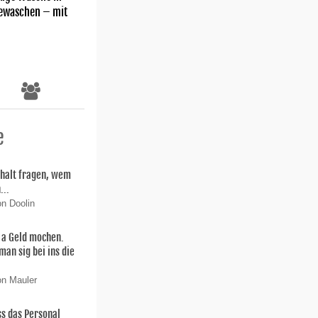
gewaschen – mit
e
h halt fragen, wem
...
on Doolin
s a Geld mochen.
an sig bei ins die
on Mauler
s das Personal