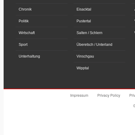
Chronik
Eisacktal
Politik
Pustertal
Wirtschaft
Salten / Schlern
Sport
Überetsch / Unterland
Unterhaltung
Vinschgau
Wipptal
Impressum
Privacy Policy
Pri