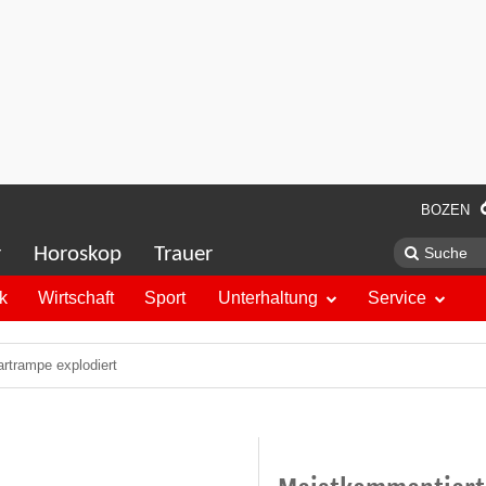
BOZEN
r
Horoskop
Trauer
ik
Wirtschaft
Sport
Unterhaltung
Service
artrampe explodiert