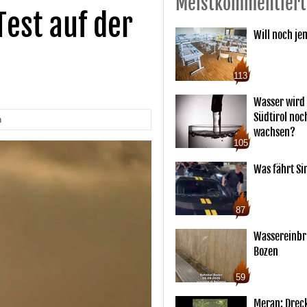
Meistkommentiert
Test auf der
Will noch je
113
Wasser wird 
Südtirol noc
n
wachsen?
105
Was fährt Si
87
Wassereinbr
Bozen
59
Meran: Drec