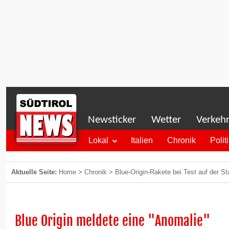
Newsticker
Wetter
Verkeh
Lokal
Italien
Chronik
Polit
Aktuelle Seite:
Home
>
Chronik
>
Blue-Origin-Rakete bei Test auf der St
Blue Origin meldete eine "Anomalie"