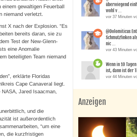
überwiegend einh
n einem gewaltigen Feuerball
wohl v ...
n niemand verletzt.
vor 37 Minuten v
enst X nach der Explosion. “Es
@Dolomiticus Ent
eiten bereits daran, sie zu
Schmutzfinken al
 dem Test der New-Glenn-
nic ...
sts eine Anomalie
vor 43 Minuten v
 dem beteiligten Team niemand
Wenn in 10 Tagen 
ist, dann ist der T
en”, erklärte Floridas
vor 44 Minuten v
kreis Cape Canaveral liegt.
e NASA, Jared Isaacman,
Anzeigen
nerbittlich, und die
ität ist außerordentlich
zusammenarbeiten, “um eine
, die kurzfristigen