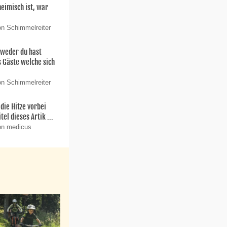
eimisch ist, war
on Schimmelreiter
weder du hast
s Gäste welche sich
on Schimmelreiter
die Hitze vorbei
itel dieses Artik ...
on medicus