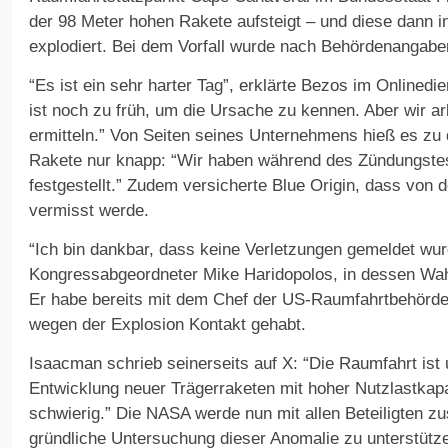
der 98 Meter hohen Rakete aufsteigt – und diese dann i
explodiert. Bei dem Vorfall wurde nach Behördenangabe
“Es ist ein sehr harter Tag”, erklärte Bezos im Onlinedi
ist noch zu früh, um die Ursache zu kennen. Aber wir arb
ermitteln.” Von Seiten seines Unternehmens hieß es zu
Rakete nur knapp: “Wir haben während des Zündungste
festgestellt.” Zudem versicherte Blue Origin, dass von
vermisst werde.
“Ich bin dankbar, dass keine Verletzungen gemeldet wurd
Kongressabgeordneter Mike Haridopolos, in dessen Wahl
Er habe bereits mit dem Chef der US-Raumfahrtbehörd
wegen der Explosion Kontakt gehabt.
Isaacman schrieb seinerseits auf X: “Die Raumfahrt ist u
Entwicklung neuer Trägerraketen mit hoher Nutzlastkapaz
schwierig.” Die NASA werde nun mit allen Beteiligten 
gründliche Untersuchung dieser Anomalie zu unterstützen