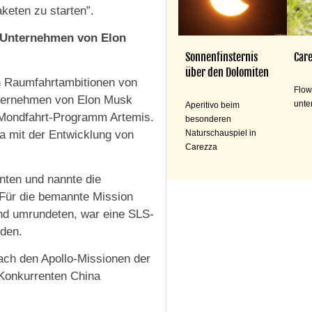
keten zu starten”.
X-Unternehmen von Elon
Sonnenfinsternis
Care
über den Dolomiten
en Raumfahrtambitionen von
Flow
nternehmen von Elon Musk
unte
Aperitivo beim
m Mondfahrt-Programm Artemis.
besonderen
 mit der Entwicklung von
Naturschauspiel in
Carezza
nten und nannte die
 Für die bemannte Mission
ond umrundeten, war eine SLS-
den.
ach den Apollo-Missionen der
 Konkurrenten China