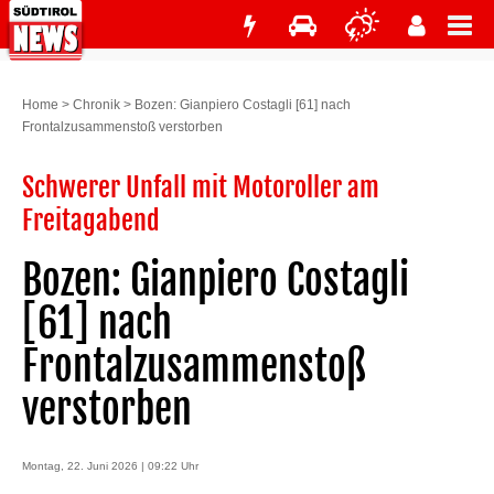
Home
>
Chronik
>
Bozen: Gianpiero Costagli [61] nach
Frontalzusammenstoß verstorben
Schwerer Unfall mit Motoroller am
Freitagabend
Bozen: Gianpiero Costagli
[61] nach
Frontalzusammenstoß
verstorben
Montag, 22. Juni 2026 | 09:22 Uhr