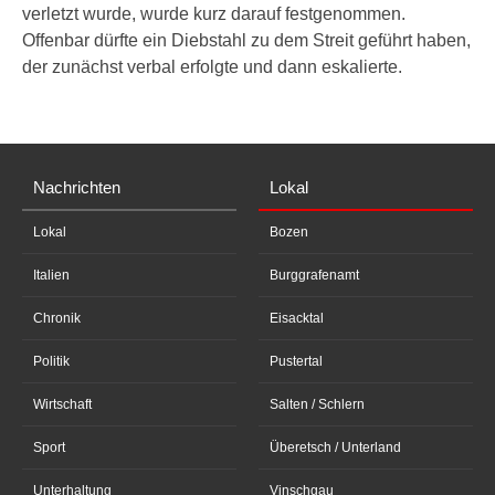
verletzt wurde, wurde kurz darauf festgenommen.
Offenbar dürfte ein Diebstahl zu dem Streit geführt haben,
der zunächst verbal erfolgte und dann eskalierte.
Nachrichten
Lokal
Lokal
Bozen
Italien
Burggrafenamt
Chronik
Eisacktal
Politik
Pustertal
Wirtschaft
Salten / Schlern
Sport
Überetsch / Unterland
Unterhaltung
Vinschgau