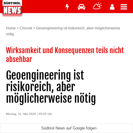
Home
>
Chronik
>
Geoengineering ist risikoreich, aber möglicherweise
nötig
Wirksamkeit und Konsequenzen teils nicht
absehbar
Geoengineering ist
risikoreich, aber
möglicherweise nötig
Montag, 11. Mai 2026 | 05:05 Uhr
Südtirol News auf Google folgen