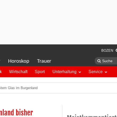
BOZEN
r
Horoskop
Trauer
ik
Wirtschaft
Sport
Unterhaltung
Service
eitem Glas im Burgenland
nland bisher