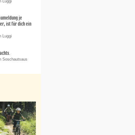
n Luggi
aumeldung je
r, ist für dich ein
n Luggi
achts.
on Soschautsaus