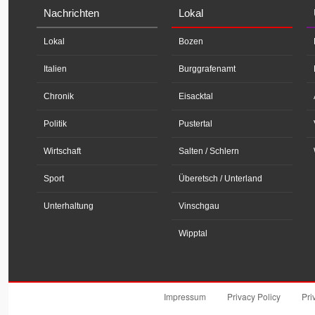
Nachrichten
Lokal
Lokal
Bozen
Italien
Burggrafenamt
Chronik
Eisacktal
Politik
Pustertal
Wirtschaft
Salten / Schlern
Sport
Überetsch / Unterland
Unterhaltung
Vinschgau
Wipptal
Impressum
Privacy Policy
Pri