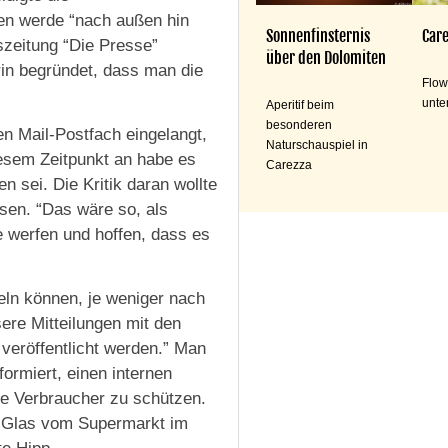
en werde “nach außen hin
Sonnenfinsternis
Care
eszeitung “Die Presse”
über den Dolomiten
rin begründet, dass man die
Flow
unte
Aperitif beim
besonderen
n Mail-Postfach eingelangt,
Naturschauspiel in
iesem Zeitpunkt an habe es
Carezza
n sei. Die Kritik daran wollte
sen. “Das wäre so, als
e werfen und hoffen, dass es
eln können, je weniger nach
ere Mitteilungen mit den
veröffentlicht werden.” Man
ormiert, einen internen
ie Verbraucher zu schützen.
te Glas vom Supermarkt im