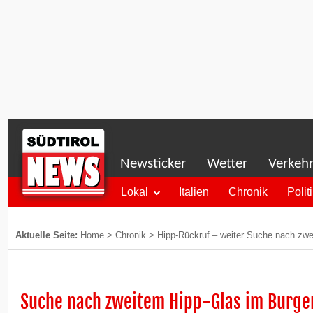
Newsticker
Wetter
Verkeh
Lokal
Italien
Chronik
Polit
Aktuelle Seite:
Home
>
Chronik
>
Hipp-Rückruf – weiter Suche nach zw
Suche nach zweitem Hipp-Glas im Burge