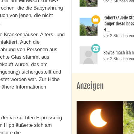
recher am Mittwoch zur APA.
vor 2 Stunden vo
prochen, die die Babynahrung
uch von jenen, die nicht
Robert77 Jede St
.
länger desto besse
H ...
he Krankenhäuser, Alters- und
vor 2 Stunden vo
taktiert. Auch die
ynahrung von Personen aus
Sowas mach ich n
uchte Glas stammt aus
vor 2 Stunden v
 gekauft wurde, das am
gebung) sichergestellt und
testet worden war. Zur Höhe
Anzeigen
nähere Informationen
 der versuchten Erpressung
n Hipp äußerte sich am
idigte die