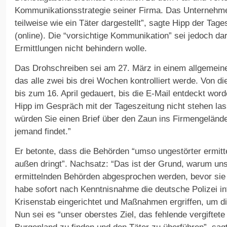
Kommunikationsstrategie seiner Firma. Das Unternehm
teilweise wie ein Täter dargestellt”, sagte Hipp der Tag
(online). Die “vorsichtige Kommunikation” sei jedoch da
Ermittlungen nicht behindern wolle.
Das Drohschreiben sei am 27. März in einem allgemeine
das alle zwei bis drei Wochen kontrolliert werde. Von d
bis zum 16. April gedauert, bis die E-Mail entdeckt worde
Hipp im Gespräch mit der Tageszeitung nicht stehen las
würden Sie einen Brief über den Zaun ins Firmengeländ
jemand findet.”
Er betonte, dass die Behörden “umso ungestörter ermitt
außen dringt”. Nachsatz: “Das ist der Grund, warum uns
ermittelnden Behörden abgesprochen werden, bevor sie 
habe sofort nach Kenntnisnahme die deutsche Polizei inf
Krisenstab eingerichtet und Maßnahmen ergriffen, um d
Nun sei es “unser oberstes Ziel, das fehlende vergifte