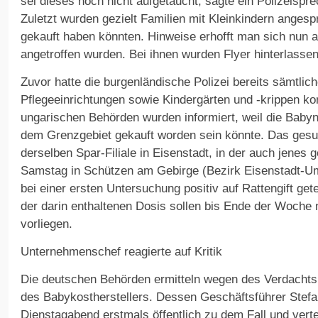
sei dieses noch nicht aufgetaucht, sagte ein Polizeisp
Zuletzt wurden gezielt Familien mit Kleinkindern anges
gekauft haben könnten. Hinweise erhofft man sich nun a
angetroffen wurden. Bei ihnen wurden Flyer hinterlassen
Zuvor hatte die burgenländische Polizei bereits sämtlic
Pflegeeinrichtungen sowie Kindergärten und -krippen kon
ungarischen Behörden wurden informiert, weil die Bab
dem Grenzgebiet gekauft worden sein könnte. Das ges
derselben Spar-Filiale in Eisenstadt, in der auch jenes
Samstag in Schützen am Gebirge (Bezirk Eisenstadt-Um
bei einer ersten Untersuchung positiv auf Rattengift ge
der darin enthaltenen Dosis sollen bis Ende der Woche 
vorliegen.
Unternehmenschef reagierte auf Kritik
Die deutschen Behörden ermitteln wegen des Verdachts
des Babykostherstellers. Dessen Geschäftsführer Stefa
Dienstagabend erstmals öffentlich zu dem Fall und verte