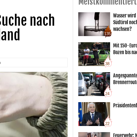
Meistkommentiert
Suche nach
Wasser wird 
Südtirol noc
wachsen?
land
135
Mit 150-Eur
Bozen bis na
n
38
Angespannte
Brennerrout
24
Präsidentenb
22
Feuerwehr: 