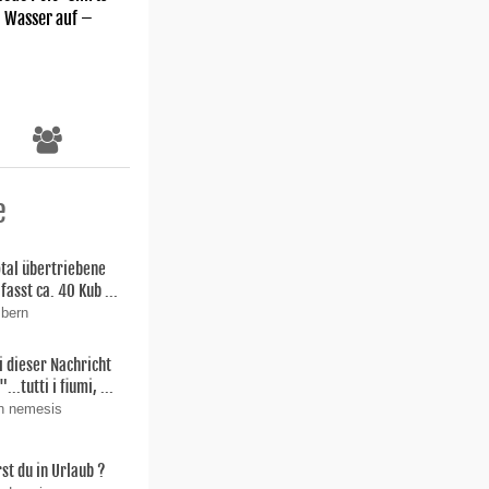
m Wasser auf –
e
total übertriebene
fasst ca. 40 Kub ...
 bern
i dieser Nachricht
"...tutti i fiumi, ...
on nemesis
st du in Urlaub ?