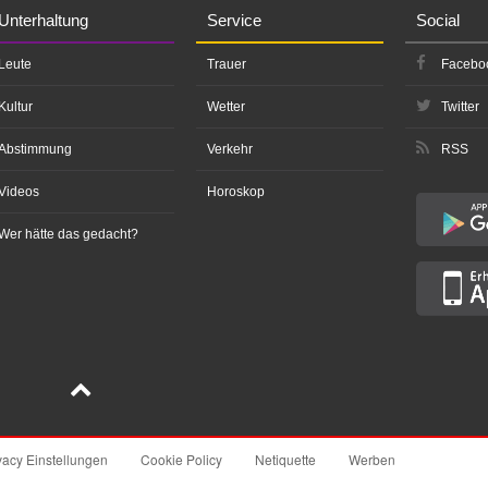
Unterhaltung
Service
Social
Leute
Trauer
Facebo
Kultur
Wetter
Twitter
Abstimmung
Verkehr
RSS
Videos
Horoskop
Wer hätte das gedacht?
vacy Einstellungen
Cookie Policy
Netiquette
Werben