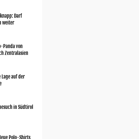
knapp: Darf
h weiter
o-Panda von
ch Zentralasien
 Lage auf der
e
esuch in Südtirol
Neue Polo-Shirts