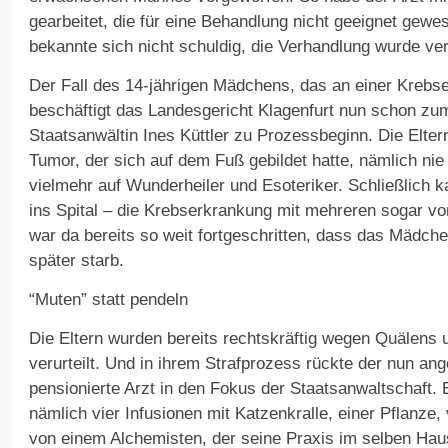
gearbeitet, die für eine Behandlung nicht geeignet gewe
bekannte sich nicht schuldig, die Verhandlung wurde ver
Der Fall des 14-jährigen Mädchens, das an einer Krebs
beschäftigt das Landesgericht Klagenfurt nun schon zu
Staatsanwältin Ines Küttler zu Prozessbeginn. Die Elte
Tumor, der sich auf dem Fuß gebildet hatte, nämlich nie
vielmehr auf Wunderheiler und Esoteriker. Schließlich k
ins Spital – die Krebserkrankung mit mehreren sogar v
war da bereits so weit fortgeschritten, dass das Mädch
später starb.
“Muten” statt pendeln
Die Eltern wurden bereits rechtskräftig wegen Quälens
verurteilt. Und in ihrem Strafprozess rückte der nun ange
pensionierte Arzt in den Fokus der Staatsanwaltschaft. 
nämlich vier Infusionen mit Katzenkralle, einer Pflanze, 
von einem Alchemisten, der seine Praxis im selben Haus