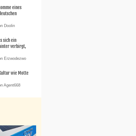
hkomme eines
deutschen
on Doolin
s sich ein
nter verbirgt,
von Erzwodezwo
 Kultur wie Motte
on Agent668