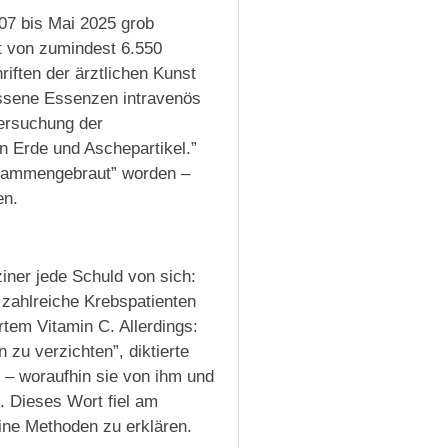
07 bis Mai 2025 grob
t von zumindest 6.550
iften der ärztlichen Kunst
assene Essenzen intravenös
tersuchung der
en Erde und Aschepartikel.”
zusammengebraut” worden –
en.
iner jede Schuld von sich:
e zahlreiche Krebspatienten
tem Vitamin C. Allerdings:
 zu verzichten”, diktierte
 – woraufhin sie von ihm und
. Dieses Wort fiel am
ine Methoden zu erklären.