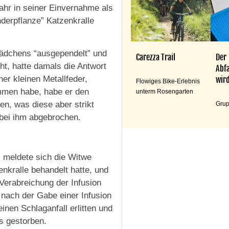
ahr in seiner Einvernahme als
derpflanze” Katzenkralle
ädchens “ausgependelt” und
Carezza Trail
Der
cht, hatte damals die Antwort
Abfa
er kleinen Metallfeder,
wird
Flowiges Bike-Erlebnis
ommen habe, habe er den
unterm Rosengarten
en, was diese aber strikt
Grup
 bei ihm abgebrochen.
 meldete sich die Witwe
enkralle behandelt hatte, und
 Verabreichung der Infusion
 nach der Gabe einer Infusion
einen Schlaganfall erlitten und
 gestorben.