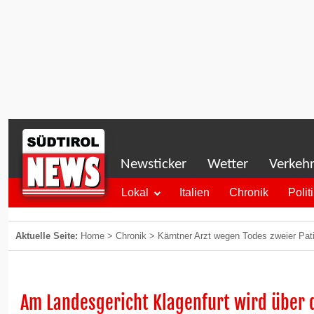
Newsticker
Wetter
Verkeh
Lokal
Italien
Chronik
Polit
Aktuelle Seite:
Home
>
Chronik
>
Kärntner Arzt wegen Todes zweier Pati
Am Landesgericht Klagenfurt wird über 