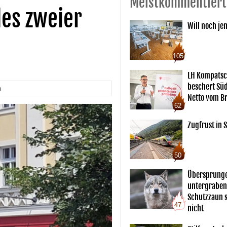
Meistkommentiert
es zweier
Will noch je
105
LH Kompatsc
beschert Sü
n
Netto vom Br
62
Zugfrust in S
50
Übersprunge
untergraben
Schutzzaun s
47
nicht