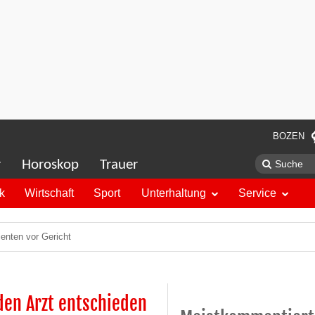
BOZEN
r
Horoskop
Trauer
ik
Wirtschaft
Sport
Unterhaltung
Service
enten vor Gericht
den Arzt entschieden