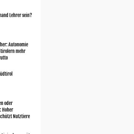
mand Lehrer sein?
her: Autonomie
dtirolern mehr
utto
üdtirol
n oder
: Hoher
chützt Nutztiere