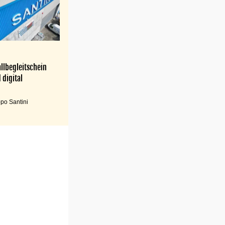
llbegleitschein
 digital
po Santini