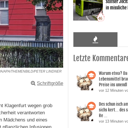
Stilfser Joch
in missliche
46
Letzte Kommentar
PA/APA/THEMENBILD/PETER LINDNER
Warum etwa? Da 
Lebensmittel bra
Schriftgröße
Preise ins unendl 
vor 12 Minuten 
Des schun isch am
ht Klagenfurt wegen grob
sichs kert... des
cherheit verantworten
Re ...
en Mädchens und eines
vor 13 Minuten 
pflanzlichen Infusionen