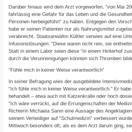
Darüber hinaus wird dem Arzt vorgeworfen, “von Mai 20
fahrlässig eine Gefahr für das Leben und die Gesundhei
Personen herbeigeführt” zu haben. Entgegen den Vorschr
habe er seinen Patienten nur als Nahrungsmittel zugel
verabreicht. Staatsanwältin Küttler verwies auf eine Un
Infusionslösungen: “Diese waren nicht rein, sie enthielt
Statt in einem Labor seien diese “in einem Hinterhof 
durch die Verunreinigungen könnten sich Thromben bild
“Fühle mich in keiner Weise verantwortlich”
In seiner Befragung wies der ausgebildete Intensivmediz
“Ich fühle mich in keiner Weise verantwortlich.” Er hab
behandelt – etwa auch mit Katzenkralle oder hoch dosier
“Ich wäre verrückt, auf die Errungenschaften der Medizin
Richterin Michaela Sanin eine Aussage des Angeklagten
seinem Verteidiger auf “Schulmedizin” verbessert wurde
Mittwoch besonders oft, als es dem Arzt darum ging, se