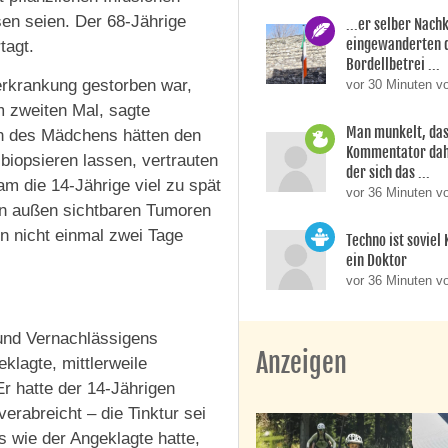
sen seien. Der 68-Jährige
...er selber Nac
eingewanderten 
tagt.
Bordellbetrei ...
erkrankung gestorben war,
vor 30 Minuten v
m zweiten Mal, sagte
Man munkelt, das
rn des Mädchens hätten den
Kommentator dahi
 biopsieren lassen, vertrauten
der sich das ...
am die 14-Jährige viel zu spät
vor 36 Minuten 
on außen sichtbaren Tumoren
en nicht einmal zwei Tage
Techno ist soviel
ein Doktor
vor 36 Minuten v
 und Vernachlässigens
Anzeigen
klagte, mittlerweile
Er hatte der 14-Jährigen
verabreicht – die Tinktur sei
 wie der Angeklagte hatte,