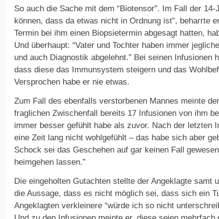
So auch die Sache mit dem “Biotensor”. Im Fall der 14-
können, dass da etwas nicht in Ordnung ist”, beharrte e
Termin bei ihm einen Biopsietermin abgesagt hatten, habe
Und überhaupt: “Vater und Tochter haben immer jeglich
und auch Diagnostik abgelehnt.” Bei seinen Infusionen
dass diese das Immunsystem steigern und das Wohlbef
Versprochen habe er nie etwas.
Zum Fall des ebenfalls verstorbenen Mannes meinte der
fraglichen Zwischenfall bereits 17 Infusionen von ihm 
immer besser gefühlt habe als zuvor. Nach der letzten I
eine Zeit lang nicht wohlgefühlt – das habe sich aber g
Schock sei das Geschehen auf gar keinen Fall gewesen: 
heimgehen lassen.”
Die eingeholten Gutachten stellte der Angeklagte samt 
die Aussage, dass es nicht möglich sei, dass sich ein T
Angeklagten verkleinere “würde ich so nicht unterschrei
Und zu den Infusionen meinte er, diese seien mehrfach ge