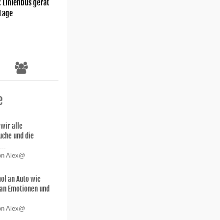
: Linienbus gerät
 Lage
e
wir alle
uche und die
...
von Alex@
ol an Auto wie
 san Emotionen und
von Alex@