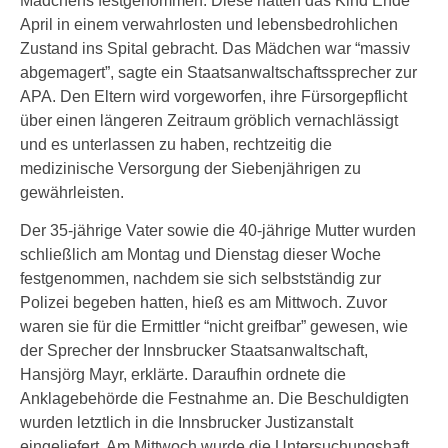
Mädchens festgenommen. Diese hatten das Kind Ende
April in einem verwahrlosten und lebensbedrohlichen
Zustand ins Spital gebracht. Das Mädchen war “massiv
abgemagert”, sagte ein Staatsanwaltschaftssprecher zur
APA. Den Eltern wird vorgeworfen, ihre Fürsorgepflicht
über einen längeren Zeitraum gröblich vernachlässigt
und es unterlassen zu haben, rechtzeitig die
medizinische Versorgung der Siebenjährigen zu
gewährleisten.
Der 35-jährige Vater sowie die 40-jährige Mutter wurden
schließlich am Montag und Dienstag dieser Woche
festgenommen, nachdem sie sich selbstständig zur
Polizei begeben hatten, hieß es am Mittwoch. Zuvor
waren sie für die Ermittler “nicht greifbar” gewesen, wie
der Sprecher der Innsbrucker Staatsanwaltschaft,
Hansjörg Mayr, erklärte. Daraufhin ordnete die
Anklagebehörde die Festnahme an. Die Beschuldigten
wurden letztlich in die Innsbrucker Justizanstalt
eingeliefert. Am Mittwoch wurde die Untersuchungshaft