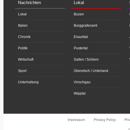
Nachrichten
Lokal
Lokal
Bozen
Italien
Burggrafenamt
Chronik
Eisacktal
Politik
Pustertal
Wirtschaft
Salten / Schlern
Sport
Überetsch / Unterland
Unterhaltung
Vinschgau
Wipptal
Impressum
Privacy Policy
Pri