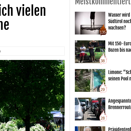
Meistkommentiert
ch vielen
Wasser wird 
ne
Südtirol noc
wachsen?
135
Mit 150-Eur
Bozen bis na
n
38
Limone: “Sch
seinen Pool 
29
Angespannte
Brennerrout
28
Präsidentenb