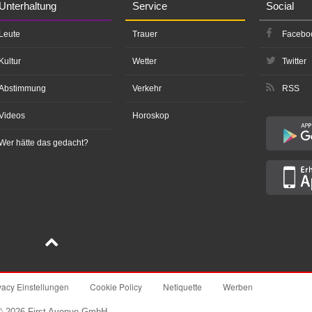
Unterhaltung
Service
Social
Leute
Trauer
Facebo
Kultur
Wetter
Twitter
Abstimmung
Verkehr
RSS
Videos
Horoskop
Wer hätte das gedacht?
vacy Einstellungen
Cookie Policy
Netiquette
Werben
© 2026 First Avenue GmbH