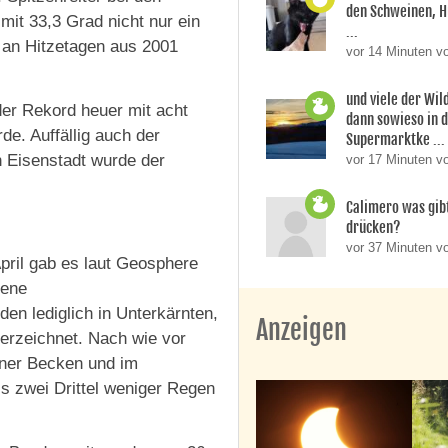
den Schweinen, H
mit 33,3 Grad nicht nur ein
...
 an Hitzetagen aus 2001
vor 14 Minuten v
und viele der Wi
er Rekord heuer mit acht
dann sowieso in 
de. Auffällig auch der
Supermarktke ...
n Eisenstadt wurde der
vor 17 Minuten v
Calimero was gibt
drücken?
vor 37 Minuten v
ril gab es laut Geosphere
hene
den lediglich in Unterkärnten,
Anzeigen
erzeichnet. Nach wie vor
iener Becken und im
is zwei Drittel weniger Regen