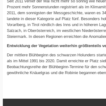
Seit 2011 verlief der Mai nicht mehr so sonnig wie heu
Prozent mehr Sonnenstunden registriert als im Klimamit
2011, dem sonnigsten der Messgeschichte, waren es 34
landete in dieser Kategorie auf Platz fünf. Besonders 
Vorarlberg, in Tirol nördlich des Inns und in höheren Lag
Salzach, in Oberösterreich, im westlichen Niederösterrei
Steiermark. In diesen Regionen erreichten die Anomalie
Entwicklung der Vegetation weiterhin größtenteils ve
Der mittlere Blühbeginn des schwarzen Holunders start
als im Mittel 1991 bis 2020. Damit erreichte er Platz si
Beobachtungsreihe der Blühbeginn-Termine für den sch
gewöhnliche Knäuelgras und die Robinie begannen ebenfa