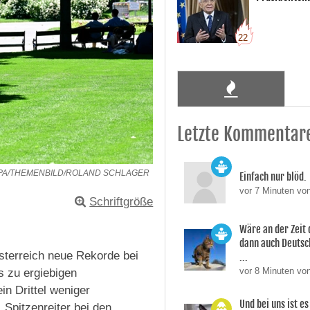
22
Letzte Kommentar
PA/THEMENBILD/ROLAND SCHLAGER
Einfach nur blöd.
vor 7 Minuten vo
Schriftgröße
Wäre an der Zeit 
dann auch Deutsc
sterreich neue Rekorde bei
...
vor 8 Minuten vo
s zu ergiebigen
n Drittel weniger
Und bei uns ist es
 Spitzenreiter bei den