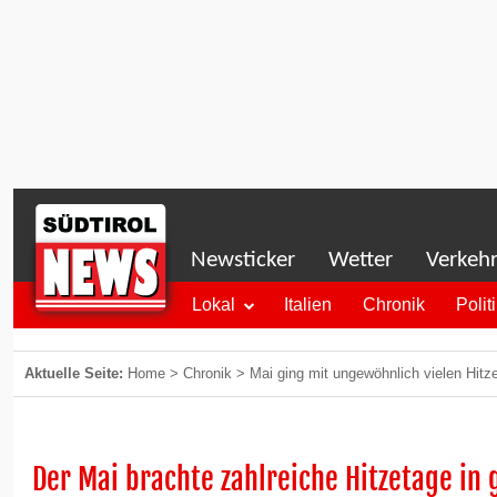
Newsticker
Wetter
Verkeh
Lokal
Italien
Chronik
Polit
Aktuelle Seite:
Home
>
Chronik
>
Mai ging mit ungewöhnlich vielen Hitz
Der Mai brachte zahlreiche Hitzetage in 