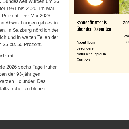
er. Bundesweit wurden um 26
tel 1991 bis 2020. Im Mai
 Prozent. Der Mai 2026
Sonnenfinsternis
Care
hohe Abweichungen gab es in
über den Dolomiten
en, in Salzburg nördlich der
Flow
ch und in weiten Teilen der
unte
Aperitif beim
n 25 bis 50 Prozent.
besonderen
Naturschauspiel in
rfrüht
Carezza
ete 2026 sechs Tage früher
eben der 93-jährigen
warzen Holunder. Das
lls früher zu blühen.