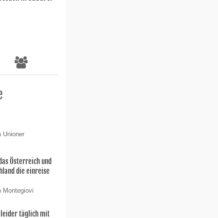
e
n Unioner
das Österreich und
hland die einreise
n Montegiovi
 leider täglich mit