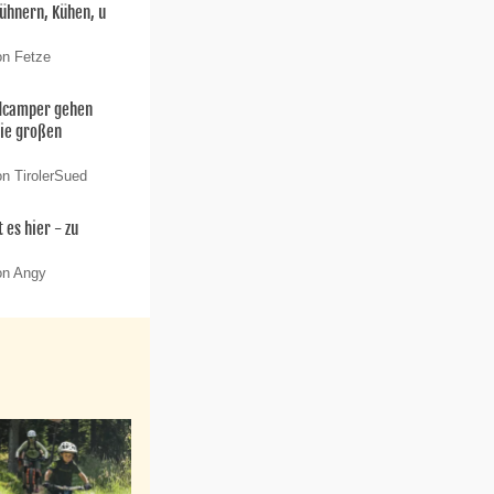
ühnern, Kühen, u
on Fetze
ldcamper gehen
die großen
on TirolerSued
 es hier - zu
on Angy