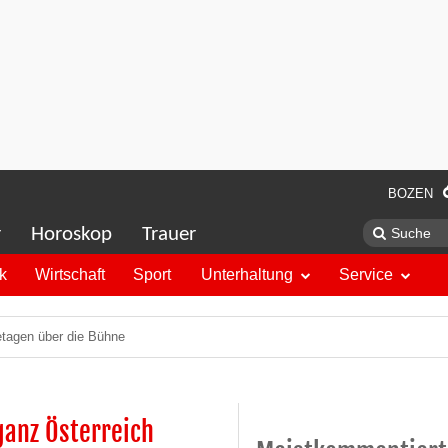
BOZEN
r
Horoskop
Trauer
ik
Wirtschaft
Sport
Unterhaltung
Service
etagen über die Bühne
ganz Österreich