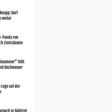
knapp: Darf
h weiter
o-Panda von
ch Zentralasien
laumeier” füllt
mit Bachwasser
 Lage auf der
e
esuch in Südtirol