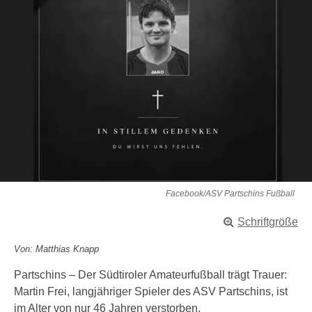
Facebook/ASV Partschins Fußball
Schriftgröße
Von: Matthias Knapp
Partschins – Der Südtiroler Amateurfußball trägt Trauer:
Martin Frei, langjähriger Spieler des ASV Partschins, ist
im Alter von nur 46 Jahren verstorben.