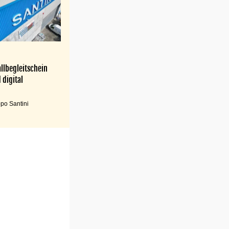
llbegleitschein
 digital
po Santini