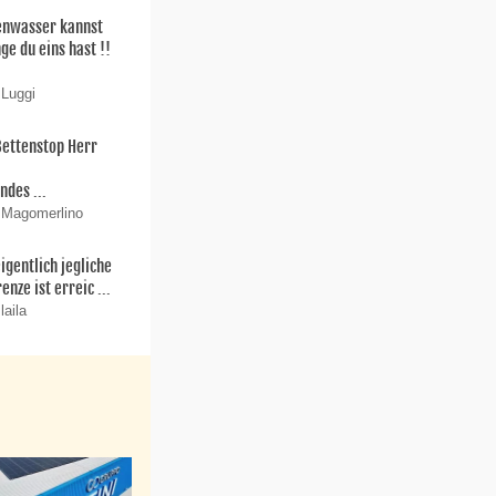
enwasser kannst
ge du eins hast !!
 Luggi
Bettenstop Herr
r
ndes ...
 Magomerlino
igentlich jegliche
enze ist erreic ...
laila