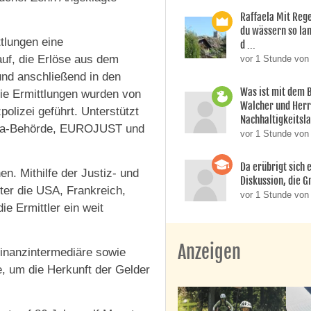
Raffaela Mit Reg
du wässern so lan
tlungen eine
d ...
auf, die Erlöse aus dem
vor 1 Stunde von
und anschließend in den
Was ist mit dem 
Die Ermittlungen wurden von
Walcher und Her
olizei geführt. Unterstützt
Nachhaltigkeitsla
afia-Behörde, EUROJUST und
vor 1 Stunde von
Da erübrigt sich e
n. Mithilfe der Justiz- und
Diskussion, die Gr
ter die USA, Frankreich,
vor 1 Stunde von 
e Ermittler ein weit
Anzeigen
Finanzintermediäre sowie
, um die Herkunft der Gelder