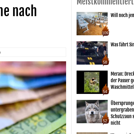
Meistkommentiert
me nach
Will noch je
109
Was fährt Si
n
58
Meran: Drec
der Passer 
Waschmittel
54
Übersprunge
untergraben
Schutzzaun s
52
nicht