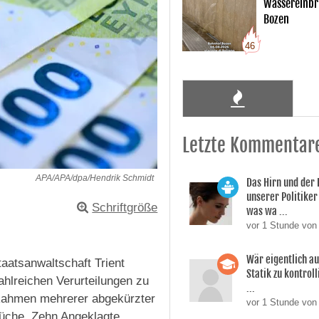
Wassereinbr
Bozen
46
Letzte Kommentar
APA/APA/dpa/Hendrik Schmidt
Das Hirn und der
unserer Politiker 
Schriftgröße
was wa ...
vor 1 Stunde von
Wär eigentlich a
taatsanwaltschaft Trient
Statik zu kontroll
ahlreichen Verurteilungen zu
...
Rahmen mehrerer abgekürzter
vor 1 Stunde von 
üche. Zehn Angeklagte