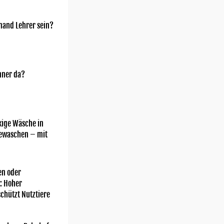
mand Lehrer sein?
nner da?
kige Wäsche in
gewaschen – mit
n oder
: Hoher
chützt Nutztiere