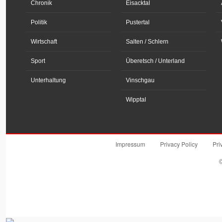
Chronik
Eisacktal
Politik
Pustertal
Wirtschaft
Salten / Schlern
Sport
Überetsch / Unterland
Unterhaltung
Vinschgau
Wipptal
Impressum
Privacy Policy
Pri