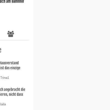
uch am Bahnhof
e
 Hausverstand
ist das einzige
 Trina1
uch angebracht die
ieren, nicht dass
laila