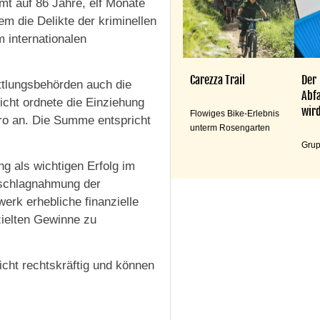
mt auf 86 Jahre, elf Monate
em die Delikte der kriminellen
 internationalen
Carezza Trail
Der
tlungsbehörden auch die
Abfa
ht ordnete die Einziehung
wird
Flowiges Bike-Erlebnis
o an. Die Summe entspricht
unterm Rosengarten
Grup
g als wichtigen Erfolg im
Beschlagnahmung der
erk erhebliche finanzielle
rzielten Gewinne zu
icht rechtskräftig und können