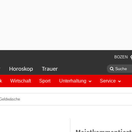
BOZEN
r
Horoskop
Trauer
ik
Wirtschaft
Sport
Unterhaltung
Service
-Geldwäsche