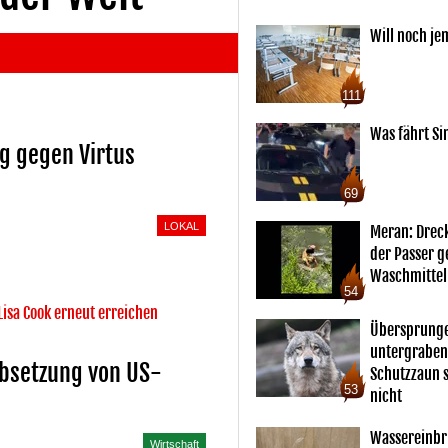
Will noch je
111
Was fährt Si
eg gegen Virtus
69
LOKAL
Meran: Drec
der Passer 
Waschmittel
54
Lisa Cook erneut erreichen
Übersprunge
untergraben
Absetzung von US-
Schutzzaun s
53
nicht
Wassereinbr
Wirtschaft