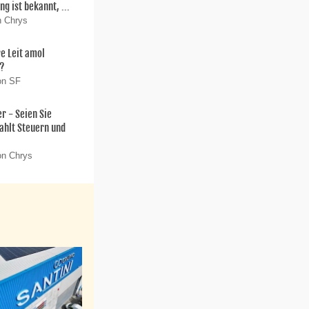
g ist bekannt, ...
n Chrys
e Leit amol
!?
on SF
 - Seien Sie
zahlt Steuern und
on Chrys