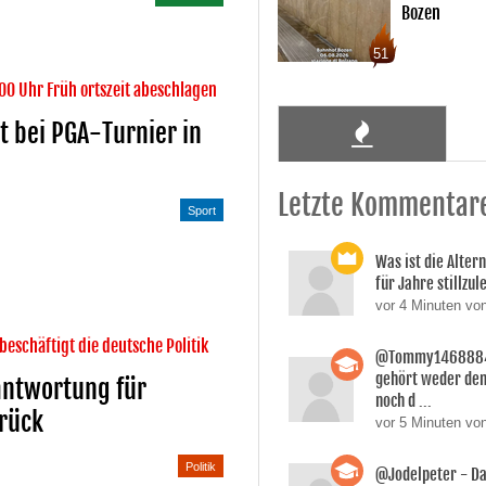
Bozen
51
.00 Uhr Früh ortszeit abeschlagen
st bei PGA-Turnier in
Letzte Kommentar
Sport
Was ist die Altern
für Jahre stillzu
vor 4 Minuten von
beschäftigt die deutsche Politik
@Tommy1468884 
gehört weder dem
antwortung für
noch d ...
urück
vor 5 Minuten vo
Politik
@Jodelpeter - D