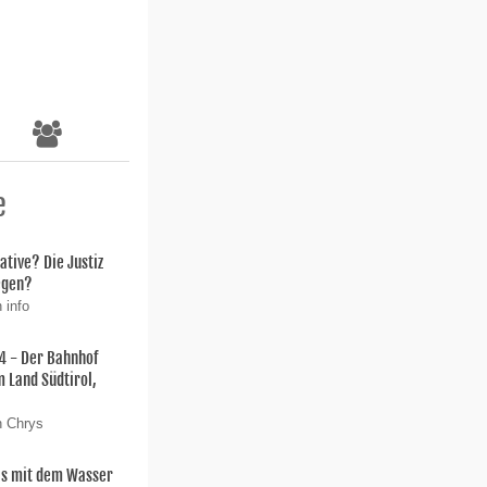
e
ative? Die Justiz
legen?
 info
- Der Bahnhof
 Land Südtirol,
n Chrys
as mit dem Wasser