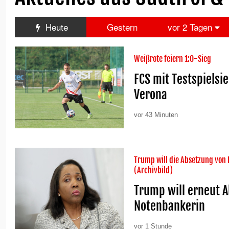
Heute
Gestern
vor 2 Tagen
Weißrote feiern 1:0-Sieg
FCS mit Testspielsi
Verona
vor 43 Minuten
Trump will die Absetzung von 
(Archivbild)
Trump will erneut 
Notenbankerin
vor 1 Stunde