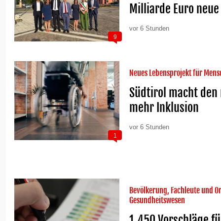
Milliarde Euro neue
vor 6 Stunden
9
Neues Lebensprojekt für Men
Südtirol macht den 
mehr Inklusion
vor 6 Stunden
1
Bevölkerung, Fachleute und Or
Gesundheitswesen
1.450 Vorschläge fü