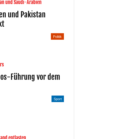
stan und Saudi-Arabien
ien und Pakistan
kt
Politik
urs
gos-Führung vor dem
Sport
land entlasten