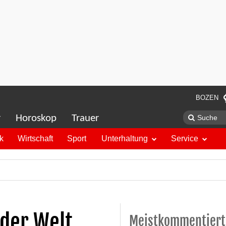
BOZEN
r
Horoskop
Trauer
ik
Wirtschaft
Sport
Unterhaltung
Service
 der Welt
Meistkommentiert