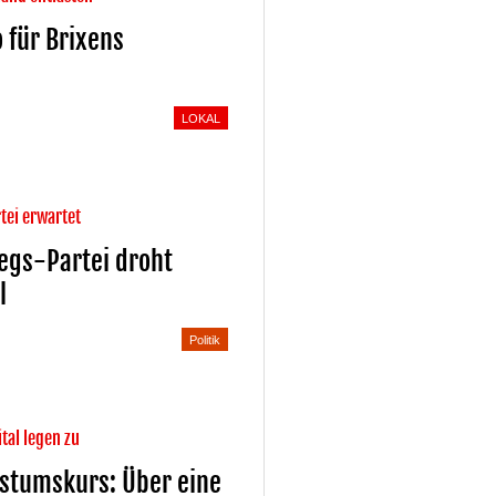
o für Brixens
g
LOKAL
tei erwartet
iegs-Partei droht
l
Politik
tal legen zu
stumskurs: Über eine