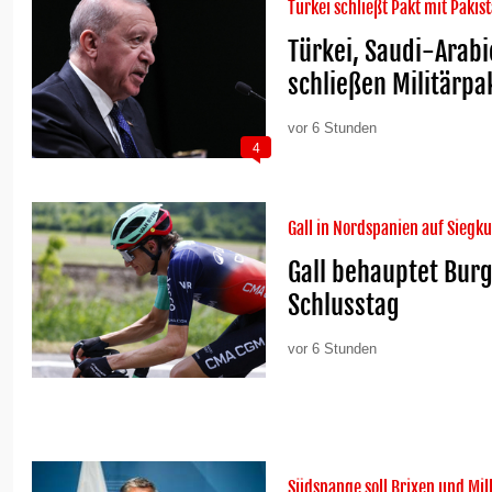
Türkei schließt Pakt mit Paki
Türkei, Saudi-Arab
schließen Militärpa
vor 6 Stunden
4
Gall in Nordspanien auf Siegk
Gall behauptet Bur
Schlusstag
vor 6 Stunden
Südspange soll Brixen und Mil