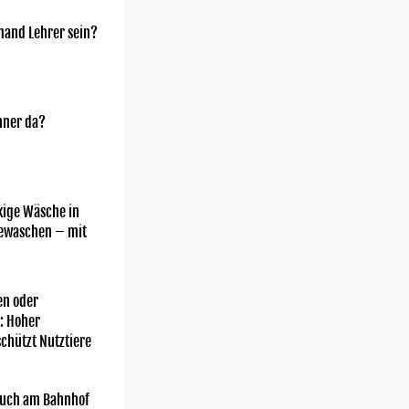
mand Lehrer sein?
nner da?
kige Wäsche in
gewaschen – mit
n oder
: Hoher
chützt Nutztiere
uch am Bahnhof