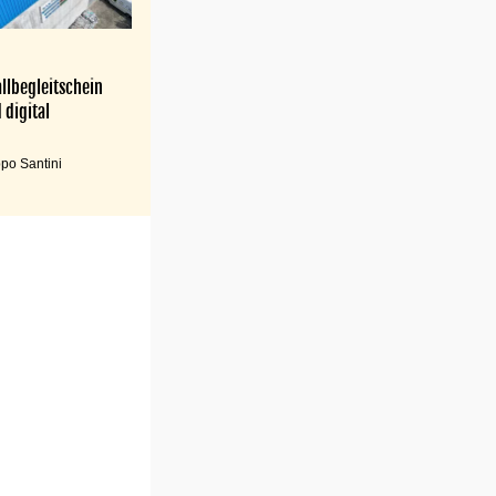
llbegleitschein
 digital
po Santini