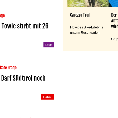
Carezza Trail
Der
ege
Abfa
 Towle stirbt mit 26
wird
Flowiges Bike-Erlebnis
unterm Rosengarten
Grup
Leute
ikate Frage
Darf Südtirol noch
LOKAL