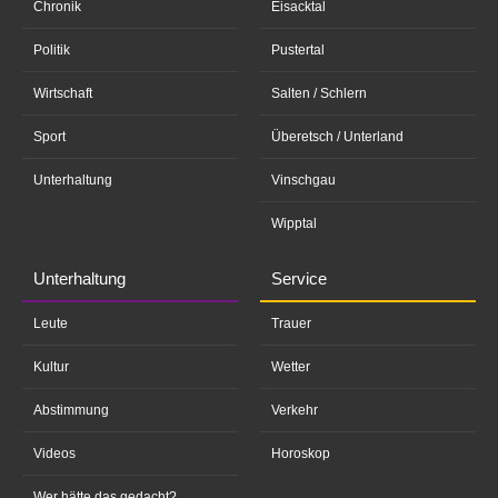
Chronik
Eisacktal
Politik
Pustertal
Wirtschaft
Salten / Schlern
Sport
Überetsch / Unterland
Unterhaltung
Vinschgau
Wipptal
Unterhaltung
Service
Leute
Trauer
Kultur
Wetter
Abstimmung
Verkehr
Videos
Horoskop
Wer hätte das gedacht?