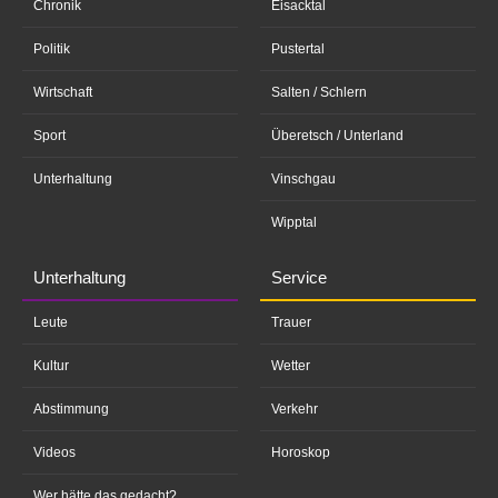
Chronik
Eisacktal
Politik
Pustertal
Wirtschaft
Salten / Schlern
Sport
Überetsch / Unterland
Unterhaltung
Vinschgau
Wipptal
Unterhaltung
Service
Leute
Trauer
Kultur
Wetter
Abstimmung
Verkehr
Videos
Horoskop
Wer hätte das gedacht?