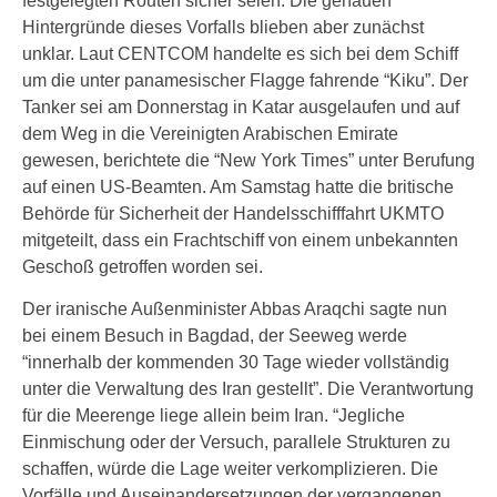
festgelegten Routen sicher seien. Die genauen
Hintergründe dieses Vorfalls blieben aber zunächst
unklar. Laut CENTCOM handelte es sich bei dem Schiff
um die unter panamesischer Flagge fahrende “Kiku”. Der
Tanker sei am Donnerstag in Katar ausgelaufen und auf
dem Weg in die Vereinigten Arabischen Emirate
gewesen, berichtete die “New York Times” unter Berufung
auf einen US-Beamten. Am Samstag hatte die britische
Behörde für Sicherheit der Handelsschifffahrt UKMTO
mitgeteilt, dass ein Frachtschiff von einem unbekannten
Geschoß getroffen worden sei.
Der iranische Außenminister Abbas Araqchi sagte nun
bei einem Besuch in Bagdad, der Seeweg werde
“innerhalb der kommenden 30 Tage wieder vollständig
unter die Verwaltung des Iran gestellt”. Die Verantwortung
für die Meerenge liege allein beim Iran. “Jegliche
Einmischung oder der Versuch, parallele Strukturen zu
schaffen, würde die Lage weiter verkomplizieren. Die
Vorfälle und Auseinandersetzungen der vergangenen