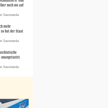
n Radhassern. Und
elber noch nie auf
on Savonarola
och mehr
 so hat der Staat
on Savonarola
aschistische
t unangetastet.
on Savonarola