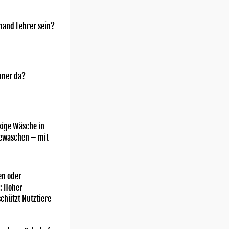
mand Lehrer sein?
nner da?
kige Wäsche in
gewaschen – mit
n oder
: Hoher
chützt Nutztiere