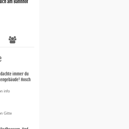
uch am Bahnhof
e
h dachte immer du
stengebäude! Hosch
n info
n Gitte