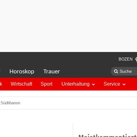
BOZEN
r
Horoskop
Trauer
ik
Wirtschaft
Sport
Unterhaltung
Service
m Südlibanon