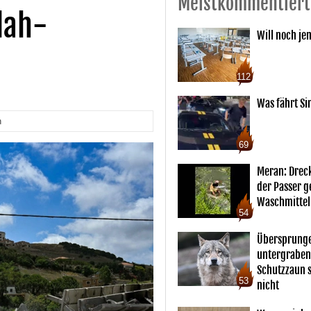
Meistkommentiert
llah-
Will noch je
112
Was fährt Si
n
69
Meran: Drec
der Passer 
Waschmittel
54
Übersprunge
untergraben
Schutzzaun s
53
nicht