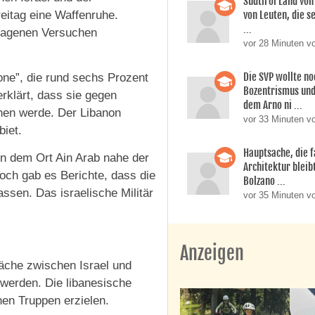
Südtirol Land vo
von Leuten, die s
eitag eine Waffenruhe.
...
hlagenen Versuchen
vor 28 Minuten v
Die SVP wollte n
zone”, die rund sechs Prozent
Bozentrismus und
rklärt, dass sie gegen
dem Arno ni ...
ehen werde. Der Libanon
vor 33 Minuten v
biet.
Hauptsache, die f
n dem Ort Ain Arab nahe der
Architektur bleib
och gab es Berichte, dass die
Bolzano ...
ssen. Das israelische Militär
vor 35 Minuten v
Anzeigen
äche zwischen Israel und
 werden. Die libanesische
hen Truppen erzielen.