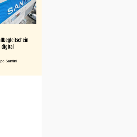
llbegleitschein
 digital
po Santini