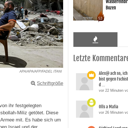
Wassereinbr
Bozen
53
Letzte Kommentar
APA/APA/AFP/FADEL ITANI
Alex@ ach so, ic
bist gegen Fschi
Schriftgröße
d ...
vor 22 Minuten vo
von ihr festgelegten
Olls a Mafia
sbollah-Miliz getötet. Diese
vor 26 Minuten vo
ie Armee mit. Es habe sich um
hen Israel und der