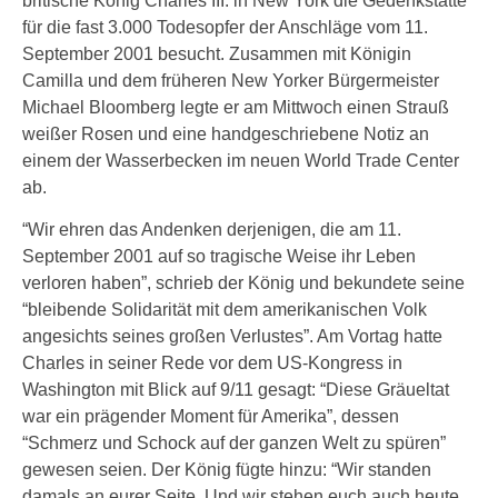
britische König Charles III. in New York die Gedenkstätte
für die fast 3.000 Todesopfer der Anschläge vom 11.
September 2001 besucht. Zusammen mit Königin
Camilla und dem früheren New Yorker Bürgermeister
Michael Bloomberg legte er am Mittwoch einen Strauß
weißer Rosen und eine handgeschriebene Notiz an
einem der Wasserbecken im neuen World Trade Center
ab.
“Wir ehren das Andenken derjenigen, die am 11.
September 2001 auf so tragische Weise ihr Leben
verloren haben”, schrieb der König und bekundete seine
“bleibende Solidarität mit dem amerikanischen Volk
angesichts seines großen Verlustes”. Am Vortag hatte
Charles in seiner Rede vor dem US-Kongress in
Washington mit Blick auf 9/11 gesagt: “Diese Gräueltat
war ein prägender Moment für Amerika”, dessen
“Schmerz und Schock auf der ganzen Welt zu spüren”
gewesen seien. Der König fügte hinzu: “Wir standen
damals an eurer Seite. Und wir stehen euch auch heute