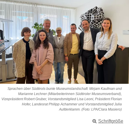
Sprachen über Südtirols bunte Museumslandschaft: Mirjam Kaufman und
Marianne Lechner (Mitarbeiterinnen Südtiroler Museumsverband),
Vizepräsident Robert Gruber, Vorstandsmitglied Lisa Leoni, Präsident Florian
Hofer, Landesrat Philipp Achammer und Vorstandsmitglied Julia
Aufderklamm. (Foto: LPA/Clara Masiero)
Schriftgröße