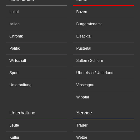
Lokal
Bozen
Italien
Burggrafenamt
Chronik
Eisacktal
Politik
Pustertal
Wirtschaft
Salten / Schlern
Sport
Überetsch / Unterland
Unterhaltung
Vinschgau
Wipptal
Unterhaltung
Service
Leute
Trauer
Kultur
Wetter