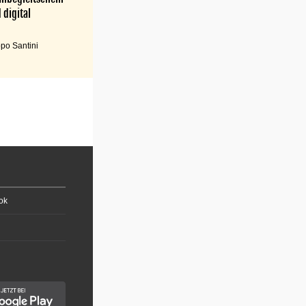
 digital
po Santini
ok