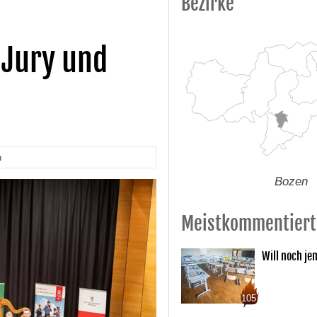
Bezirke
Jury und
n
Bozen
Meistkommentiert
Will noch je
105