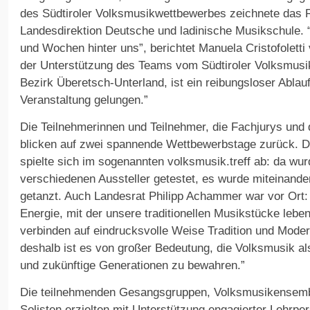
des Südtiroler Volksmusikwettbewerbes zeichnete das R
Landesdirektion Deutsche und ladinische Musikschule. 
und Wochen hinter uns”, berichtet Manuela Cristofoletti
der Unterstützung des Teams vom Südtiroler Volksmusik
Bezirk Überetsch-Unterland, ist ein reibungsloser Ablauf
Veranstaltung gelungen.”
Die Teilnehmerinnen und Teilnehmer, die Fachjurys und
blicken auf zwei spannende Wettbewerbstage zurück.
spielte sich im sogenannten volksmusik.treff ab: da wu
verschiedenen Aussteller getestet, es wurde miteinande
getanzt. Auch Landesrat Philipp Achammer war vor Ort:
Energie, mit der unsere traditionellen Musikstücke lebe
verbinden auf eindrucksvolle Weise Tradition und Modern
deshalb ist es von großer Bedeutung, die Volksmusik als
und zukünftige Generationen zu bewahren.”
Die teilnehmenden Gesangsgruppen, Volksmusikensembl
Solisten erzielten mit Unterstützung engagierter Lehrpe