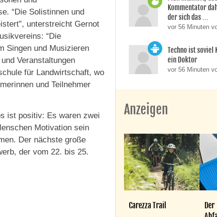
Kommentator dahi
e. “Die Solistinnen und
der sich das ...
stert”, unterstreicht Gernot
vor 56 Minuten 
usikvereins: “Die
m Singen und Musizieren
Techno ist soviel
ein Doktor
 und Veranstaltungen
vor 56 Minuten v
chule für Landwirtschaft, wo
ehmerinnen und Teilnehmer
Anzeigen
s ist positiv: Es waren zwei
 Menschen Motivation sein
dmen. Der nächste große
werb, der vom 22. bis 25.
Carezza Trail
Der
Abfa