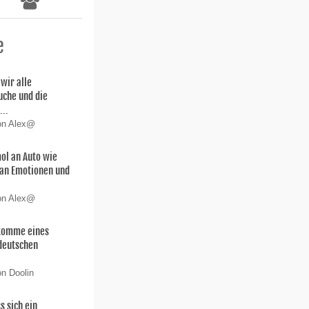
e
wir alle
uche und die
...
von Alex@
ol an Auto wie
 san Emotionen und
von Alex@
hkomme eines
deutschen
on Doolin
s sich ein