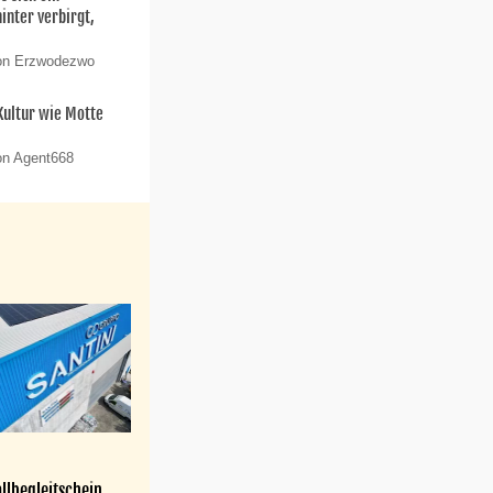
nter verbirgt,
von Erzwodezwo
 Kultur wie Motte
on Agent668
llbegleitschein