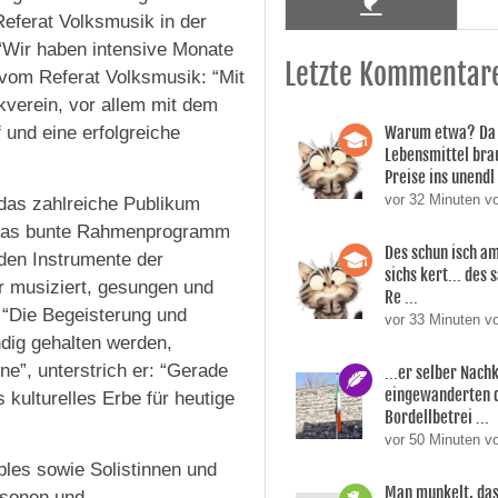
eferat Volksmusik in der
“Wir haben intensive Monate
Letzte Kommentar
 vom Referat Volksmusik: “Mit
verein, vor allem mit dem
 und eine erfolgreiche
Warum etwa? Da 
Lebensmittel bra
Preise ins unendl 
vor 32 Minuten 
 das zahlreiche Publikum
 Das bunte Rahmenprogramm
Des schun isch am
rden Instrumente der
sichs kert... des
r musiziert, gesungen und
Re ...
 “Die Begeisterung und
vor 33 Minuten 
ndig gehalten werden,
e”, unterstrich er: “Gerade
...er selber Nac
eingewanderten 
 kulturelles Erbe für heutige
Bordellbetrei ...
vor 50 Minuten v
es sowie Solistinnen und
Man munkelt, das
rsonen und