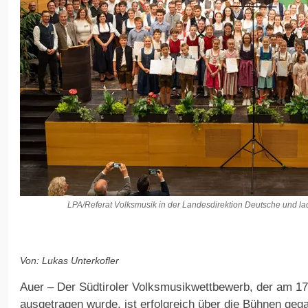
LPA/Referat Volksmusik in der Landesdirektion Deutsche und l
Von: Lukas Unterkofler
Auer – Der Südtiroler Volksmusikwettbewerb, der am 17.
ausgetragen wurde, ist erfolgreich über die Bühnen geg