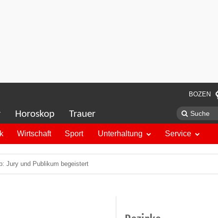
BOZEN
r
Horoskop
Trauer
ik
Wirtschaft
Sport
Unterhaltung
Service
b: Jury und Publikum begeistert