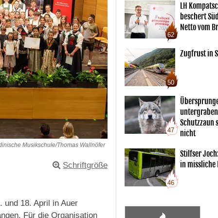
LH Kompatsc
beschert Sü
Netto vom Br
62
Zugfrust in S
50
Übersprunge
untergraben
Schutzzaun s
47
nicht
adinische Musikschule/Thomas Wallnöfer
Stilfser Joch
in missliche
Schriftgröße
46
 und 18. April in Auer
angen. Für die Organisation