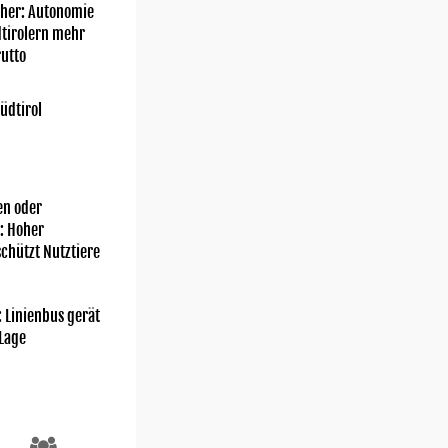
her: Autonomie
dtirolern mehr
utto
üdtirol
n oder
: Hoher
chützt Nutztiere
: Linienbus gerät
 Lage