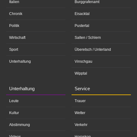
Italien
Burggrafenamt
Chronik
Eisacktal
Politik
Pustertal
Wirtschaft
Salten / Schlern
Sport
Überetsch / Unterland
Unterhaltung
Vinschgau
Wipptal
Unterhaltung
Service
Leute
Trauer
Kultur
Wetter
Abstimmung
Verkehr
Videos
Horoskop