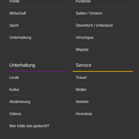
Politik
Pustertal
Wirtschaft
Salten / Schlern
Sport
Überetsch / Unterland
Unterhaltung
Vinschgau
Wipptal
Unterhaltung
Service
Leute
Trauer
Kultur
Wetter
Abstimmung
Verkehr
Videos
Horoskop
Wer hätte das gedacht?