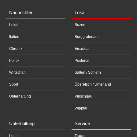
Nachrichten
Lokal
Lokal
Bozen
Italien
Burggrafenamt
Chronik
Eisacktal
Politik
Pustertal
Wirtschaft
Salten / Schlern
Sport
Überetsch / Unterland
Unterhaltung
Vinschgau
Wipptal
Unterhaltung
Service
Leute
Trauer