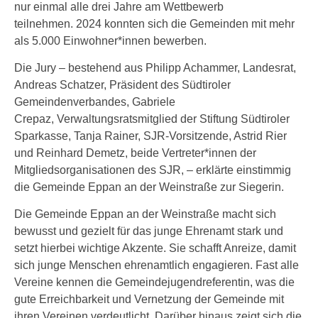
nur einmal alle drei Jahre am Wettbewerb
teilnehmen. 2024 konnten sich die Gemeinden mit mehr
als 5.000 Einwohner*innen bewerben.
Die Jury – bestehend aus Philipp Achammer, Landesrat,
Andreas Schatzer, Präsident des Südtiroler
Gemeindenverbandes, Gabriele
Crepaz, Verwaltungsratsmitglied der Stiftung Südtiroler
Sparkasse, Tanja Rainer, SJR-Vorsitzende, Astrid Rier
und Reinhard Demetz, beide Vertreter*innen der
Mitgliedsorganisationen des SJR, – erklärte einstimmig
die Gemeinde Eppan an der Weinstraße zur Siegerin.
Die Gemeinde Eppan an der Weinstraße macht sich
bewusst und gezielt für das junge Ehrenamt stark und
setzt hierbei wichtige Akzente. Sie schafft Anreize, damit
sich junge Menschen ehrenamtlich engagieren. Fast alle
Vereine kennen die Gemeindejugendreferentin, was die
gute Erreichbarkeit und Vernetzung der Gemeinde mit
ihren Vereinen verdeutlicht. Darüber hinaus zeigt sich die