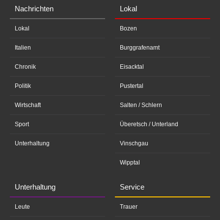
Nachrichten
Lokal
Lokal
Bozen
Italien
Burggrafenamt
Chronik
Eisacktal
Politik
Pustertal
Wirtschaft
Salten / Schlern
Sport
Überetsch / Unterland
Unterhaltung
Vinschgau
Wipptal
Unterhaltung
Service
Leute
Trauer