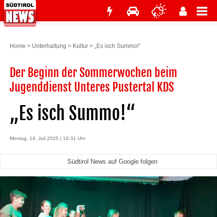
Home
>
Unterhaltung
>
Kultur
>
„Es isch Summo!“
Der Beginn der Sommerwochen beim
Jugenddienst Unteres Pustertal KDS
„Es isch Summo!“
Montag, 14. Juli 2025 | 16:31 Uhr
Südtirol News auf Google folgen