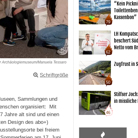
“Kein Pickn
Toilettenben
Kassenbon”
79
LH Kompatsc
beschert Sü
Netto vom Br
62
ler Archäologiemuseum/Manuela Tessaro
Zugfrust in S
Schriftgröße
50
Stilfser Joch
 Museen, Sammlungen und
in missliche
enschen organisiert: Mit
46
Jahre alt sind und einen
lten Design des abo+)
stellungsorte bei freiem
r Sommerferien am 17. Juni