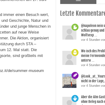
Letzte Kommentar
d immer einen Besuch wert,
r und Geschichte, Natur und
@napoleon nein s
inder und junge Menschen in
schlau genug und
acetten auf neue Weise
Wolfsexp ...
er. Die Aktion, organisiert
vor 4 Stunden vo
tützung durch STA –
zum 12. Mal statt. Die
Wo isch des Prob
orte, sind großteils mit
meine Fernwonde
unterw ...
vor 4 Stunden v
nz.bz.it/de/summer-museum
@Look_at_Yoursel
nicht in der Lage, 
vor 4 Stunden vo
Aber die Alm Gas
ohne Beleg nach 