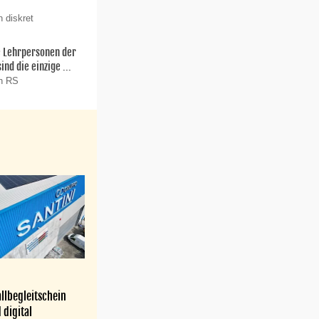
 diskret
ie Lehrpersonen der
nd die einzige ...
on RS
llbegleitschein
 digital