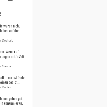
e
ie waren nicht
 haben auf die
n Deshalb
lem. Wenn i af
rungen mit'n Zelt
on Gauda
f ...nur ist Dödel
einen deal z ...
n Doolin
thäuer gehen gut
ein konsumieren,