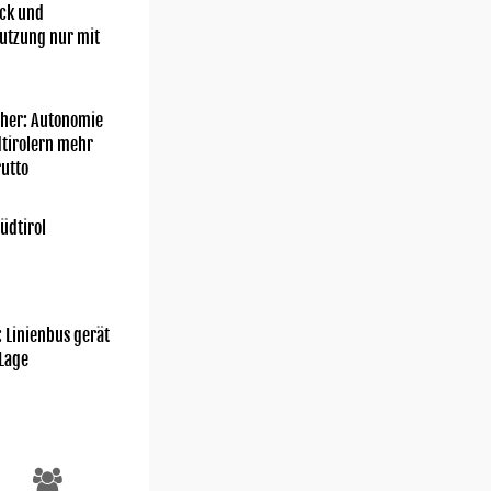
ick und
utzung nur mit
her: Autonomie
dtirolern mehr
utto
üdtirol
: Linienbus gerät
 Lage