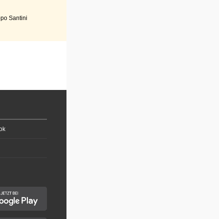
po Santini
ok