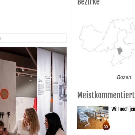
Bezirke
n
Bozen
Meistkommentiert
Will noch je
99