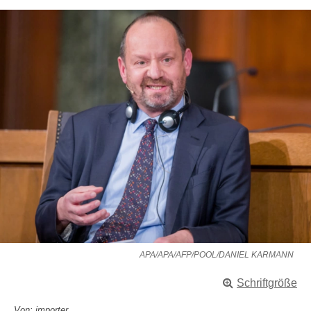
APA/APA/AFP/POOL/DANIEL KARMANN
Schriftgröße
Von: importer