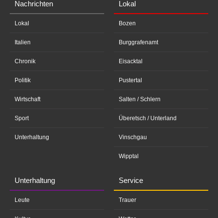
Nachrichten
Lokal
Lokal
Bozen
Italien
Burggrafenamt
Chronik
Eisacktal
Politik
Pustertal
Wirtschaft
Salten / Schlern
Sport
Überetsch / Unterland
Unterhaltung
Vinschgau
Wipptal
Unterhaltung
Service
Leute
Trauer