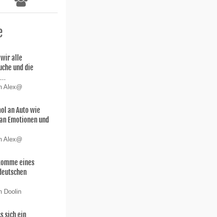
e
wir alle
uche und die
...
on Alex@
ol an Auto wie
 san Emotionen und
on Alex@
hkomme eines
deutschen
n Doolin
s sich ein