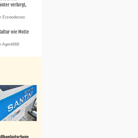
nter verbirgt,
on Erzwodezwo
 Kultur wie Motte
n Agent668
llbegleitschein