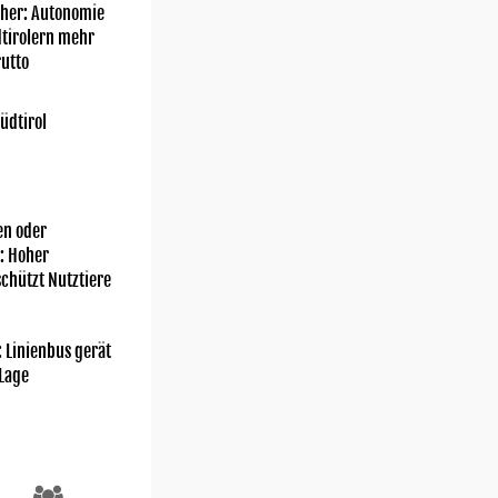
her: Autonomie
dtirolern mehr
utto
üdtirol
n oder
: Hoher
chützt Nutztiere
: Linienbus gerät
 Lage