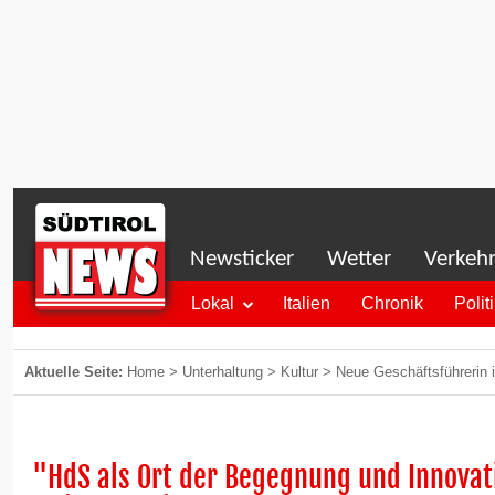
Newsticker
Wetter
Verkeh
Lokal
Italien
Chronik
Polit
Aktuelle Seite:
Home
>
Unterhaltung
>
Kultur
>
Neue Geschäftsführerin
"HdS als Ort der Begegnung und Innovat