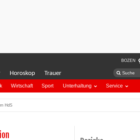
BOZEN
r
Horoskop
Trauer
ik
Wirtschaft
Sport
Unterhaltung
Service
 im HdS
ion