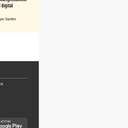
 digital
po Santini
ok