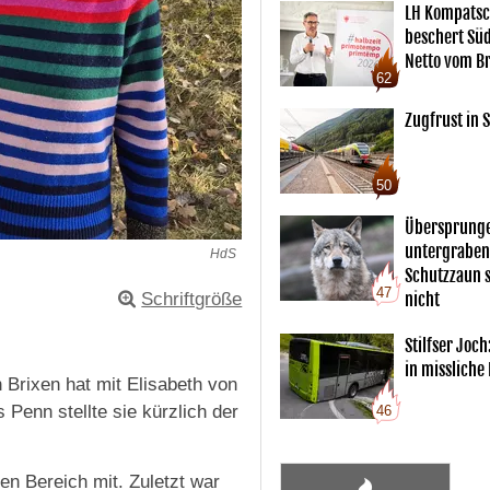
LH Kompatsc
beschert Sü
Netto vom Br
62
Zugfrust in S
50
Übersprunge
untergraben
HdS
Schutzzaun s
47
Schriftgröße
nicht
Stilfser Joch
in missliche
n Brixen hat mit Elisabeth von
 Penn stellte sie kürzlich der
46
en Bereich mit. Zuletzt war