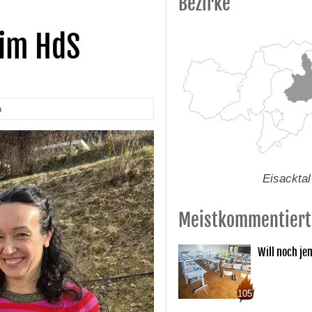
Bezirke
 im HdS
n
Eisacktal
Meistkommentiert
Will noch je
105