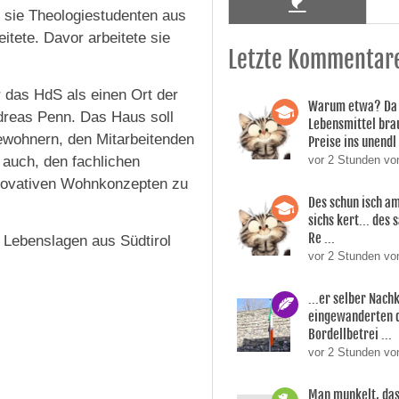
o sie Theologiestudenten aus
itete. Davor arbeitete sie
Letzte Kommentar
r das HdS als einen Ort der
Warum etwa? Da 
ndreas Penn. Das Haus soll
Lebensmittel bra
ewohnern, den Mitarbeitenden
Preise ins unendl 
 auch, den fachlichen
vor 2 Stunden v
nnovativen Wohnkonzepten zu
Des schun isch am
sichs kert... des
Re ...
 Lebenslagen aus Südtirol
vor 2 Stunden v
...er selber Nac
eingewanderten 
Bordellbetrei ...
vor 2 Stunden vo
Man munkelt, das