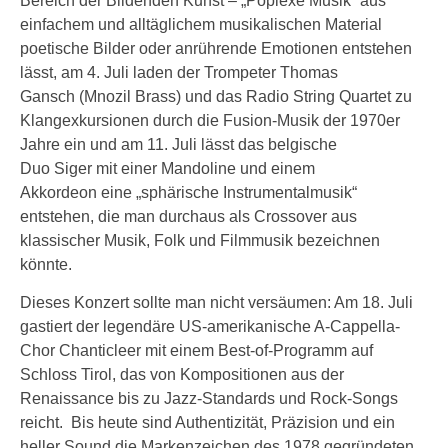
Bereich der Bildenden Kunst – „Poplexe Musik“ aus
einfachem und alltäglichem musikalischen Material
poetische Bilder oder anrührende Emotionen entstehen
lässt, am 4. Juli laden der Trompeter Thomas
Gansch (Mnozil Brass) und das Radio String Quartet zu
Klangexkursionen durch die Fusion-Musik der 1970er
Jahre ein und am 11. Juli lässt das belgische
Duo Siger mit einer Mandoline und einem
Akkordeon eine „sphärische Instrumentalmusik“
entstehen, die man durchaus als Crossover aus
klassischer Musik, Folk und Filmmusik bezeichnen
könnte.
Dieses Konzert sollte man nicht versäumen: Am 18. Juli
gastiert der legendäre US-amerikanische A-Cappella-
Chor Chanticleer mit einem Best-of-Programm auf
Schloss Tirol, das von Kompositionen aus der
Renaissance bis zu Jazz-Standards und Rock-Songs
reicht. Bis heute sind Authentizität, Präzision und ein
heller Sound die Markenzeichen des 1978 gegründeten