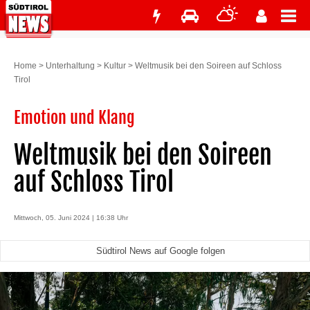
Home
>
Unterhaltung
>
Kultur
>
Weltmusik bei den Soireen auf Schloss
Tirol
Emotion und Klang
Weltmusik bei den Soireen
auf Schloss Tirol
Mittwoch, 05. Juni 2024 | 16:38 Uhr
Südtirol News auf Google folgen