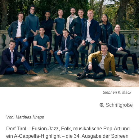
Stephen K. Mack
Schriftgröße
Von: Matthias Knapp
Dorf Tirol – Fusion-Jazz, Folk, musikalische Pop-Art und
ein A-Cappella-Highlight – die 34. Ausgabe der Soireen