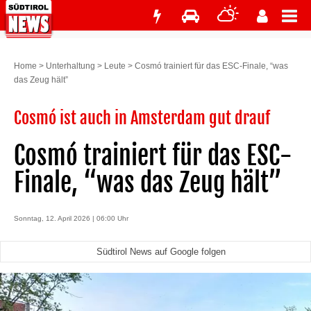
Home
>
Unterhaltung
>
Leute
>
Cosmó trainiert für das ESC-Finale, “was
das Zeug hält”
Cosmó ist auch in Amsterdam gut drauf
Cosmó trainiert für das ESC-
Finale, “was das Zeug hält”
Sonntag, 12. April 2026 | 06:00 Uhr
Südtirol News auf Google folgen