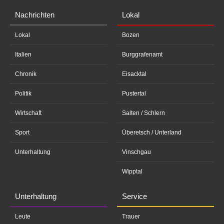
Nachrichten
Lokal
Lokal
Bozen
Italien
Burggrafenamt
Chronik
Eisacktal
Politik
Pustertal
Wirtschaft
Salten / Schlern
Sport
Überetsch / Unterland
Unterhaltung
Vinschgau
Wipptal
Unterhaltung
Service
Leute
Trauer