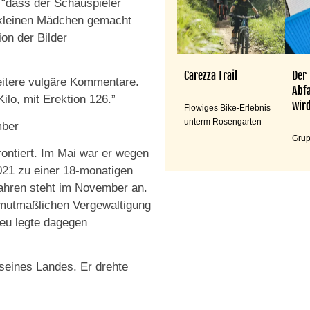
“dass der Schauspieler
 kleinen Mädchen gemacht
on der Bilder
Carezza Trail
Der
itere vulgäre Kommentare.
Abfa
ilo, mit Erektion 126.”
wird
Flowiges Bike-Erlebnis
unterm Rosengarten
mber
Grup
ontiert. Im Mai war er wegen
2021 zu einer 18-monatigen
ahren steht im November an.
 mutmaßlichen Vergewaltigung
ieu legte dagegen
 seines Landes. Er drehte