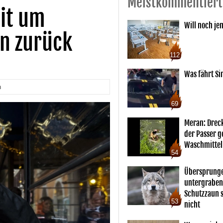
Meistkommentiert
eit um
Will noch je
n zurück
112
Was fährt Si
n
69
Meran: Drec
der Passer 
Waschmittel
54
Übersprunge
untergraben
Schutzzaun s
53
nicht