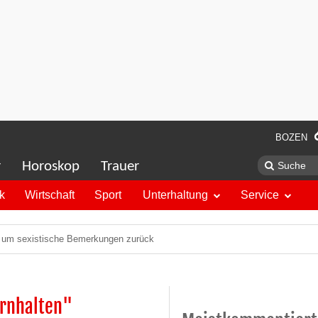
BOZEN
r
Horoskop
Trauer
ik
Wirtschaft
Sport
Unterhaltung
Service
it um sexistische Bemerkungen zurück
ernhalten"