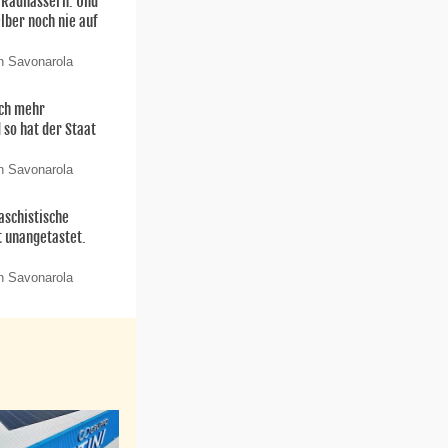
n Radhassern. Und
elber noch nie auf
n Savonarola
och mehr
 so hat der Staat
n Savonarola
aschistische
t unangetastet.
n Savonarola