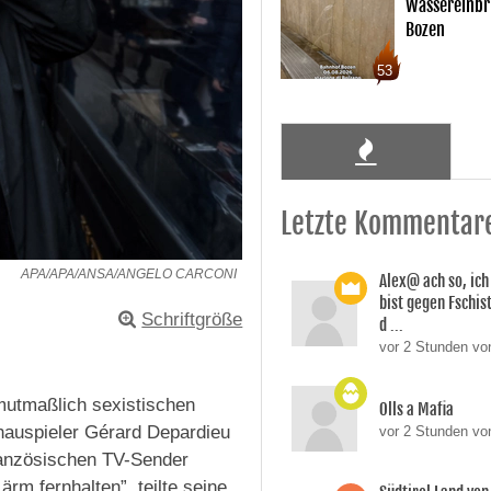
Wassereinbr
Bozen
53
Letzte Kommentar
APA/APA/ANSA/ANGELO CARCONI
Alex@ ach so, ic
bist gegen Fschi
Schriftgröße
d ...
vor 2 Stunden von
 mutmaßlich sexistischen
Olls a Mafia
hauspieler Gérard Depardieu
vor 2 Stunden vo
ranzösischen TV-Sender
rm fernhalten”, teilte seine