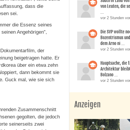
Südtirol Land vo
von Leuten, die s
 Auffassung, dass die
...
esen sei.
vor 2 Stunden vo
immer die Essenz seines
Die SVP wollte n
d seinen Angehörigen”,
Bozentrismus und
dem Arno ni ...
vor 2 Stunden vo
 Dokumentarfilm, der
inung beigetragen hatte. Er
Hauptsache, die f
ordkorea über ein etwa zehn
Architektur bleib
loppiert, dann bekommt sie
Bolzano ...
e. Guck mal, wie sie sich
vor 2 Stunden vo
Anzeigen
führenden Zusammenschnitt
senen gegolten, die jedoch
erte seinerseits zwei