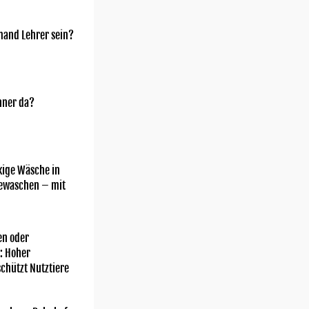
mand Lehrer sein?
nner da?
kige Wäsche in
gewaschen – mit
n oder
: Hoher
chützt Nutztiere