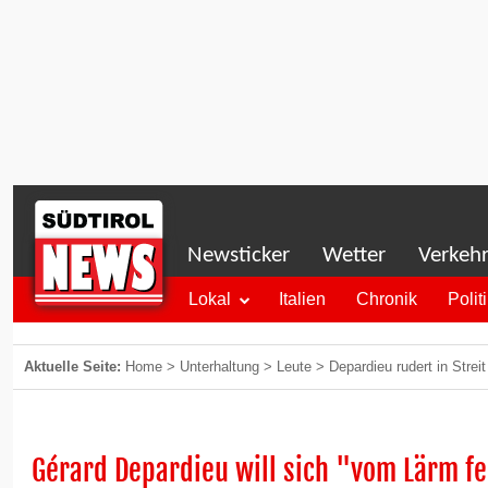
Newsticker
Wetter
Verkeh
Lokal
Italien
Chronik
Polit
Aktuelle Seite:
Home
>
Unterhaltung
>
Leute
>
Depardieu rudert in Stre
Gérard Depardieu will sich "vom Lärm f