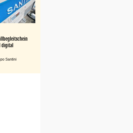
llbegleitschein
 digital
po Santini