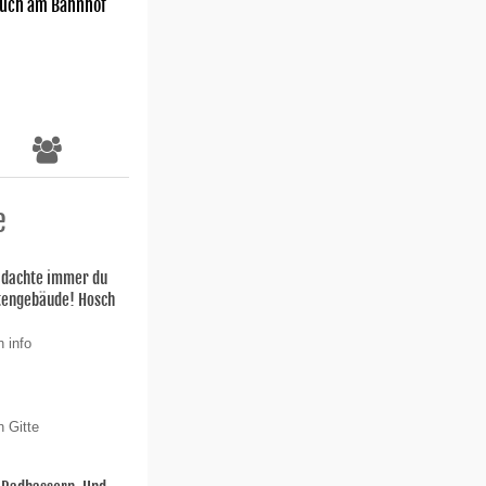
uch am Bahnhof
e
h dachte immer du
stengebäude! Hosch
 info
n Gitte