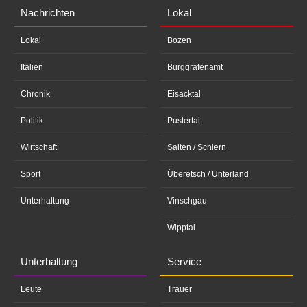
Nachrichten
Lokal
Lokal
Bozen
Italien
Burggrafenamt
Chronik
Eisacktal
Politik
Pustertal
Wirtschaft
Salten / Schlern
Sport
Überetsch / Unterland
Unterhaltung
Vinschgau
Wipptal
Unterhaltung
Service
Leute
Trauer